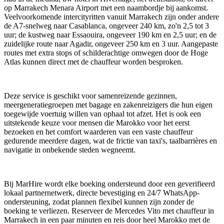
op Marrakech Menara Airport met een naambordje bij aankomst.
Veelvoorkomende intercityritten vanuit Marrakech zijn onder andere
de A7-snelweg naar Casablanca, ongeveer 240 km, zo'n 2,5 tot 3
uur; de kustweg naar Essaouira, ongeveer 190 km en 2,5 uur; en de
zuidelijke route naar Agadir, ongeveer 250 km en 3 uur. Aangepaste
routes met extra stops of schilderachtige omwegen door de Hoge
Atlas kunnen direct met de chauffeur worden besproken.
Deze service is geschikt voor samenreizende gezinnen,
meergeneratiegroepen met bagage en zakenreizigers die hun eigen
toegewijde voertuig willen van ophaal tot afzet. Het is ook een
uitstekende keuze voor mensen die Marokko voor het eerst
bezoeken en het comfort waarderen van een vaste chauffeur
gedurende meerdere dagen, wat de frictie van taxi's, taalbarrières en
navigatie in onbekende steden wegneemt.
Bij MarHire wordt elke boeking ondersteund door een geverifieerd
lokaal partnernetwerk, directe bevestiging en 24/7 WhatsApp-
ondersteuning, zodat plannen flexibel kunnen zijn zonder de
boeking te verliezen. Reserveer de Mercedes Vito met chauffeur in
Marrakech in een paar minuten en reis door heel Marokko met de