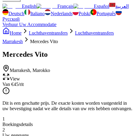
English
Français
Español
العربية
Deutsch
Italiano
Nederlands
Polski
Português
Русский
Verhuur Uw Accommodatie
Home
Luchthaventransfers
Luchthaventransfers
Marrakesh
Mercedes Vito
Mercedes Vito
Marrakesh
,
Marokko
View
Van
€
45
/rit
Dit is een geschatte prijs. De exacte kosten worden vastgesteld in
uw bevestiging nadat we alle details van uw reis hebben ontvangen.
1
Boekingsdetails
2
Uw gegevens