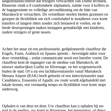
langeafstandscomfort dat reizigers verwachten van Duitse techniek.
Binnenin vindt u 8 comfortabele zitplaatsen, ruimte voor 4 koffers in
de bagageruimte en volledige airconditioning om de hitte van
Marrakech te verzachten. De verstelbare stoelen bieden gezinnen en
groepen de flexibiliteit om zich comfortabel te installeren voor korte
transfers of langere ritten zonder zich benauwd te voelen, en de
brede deuropeningen maken instappen gemakkelijk met kinderen,
oudere reizigers of grote tassen.
Achter het stuur zit een professionele, gediplomeerde chauffeur die
Engels, Frans, Arabisch en Spaans spreekt – bevestigde talen voor
deze vermelding – zodat communicatie nooit een barrière vormt. De
chauffeur kent de ingangen van de medina van Marrakech, de
nieuwe stadswijken Guéliz en Hivernage, en het wegennetwerk
buiten de stad. Of u nu een luchthaventransfer vanaf Marrakech
Menara Airport (RAK) heeft geboekt of een intercitytransfer naar
Casablanca, Essaouira of Agadir, uw route wordt afgehandeld met
lokale kennis, een verstandig tempo en flexibiliteit voor korte stops
onderweg.
Ophalen is van deur tot deur. Uw chauffeur kan u ophalen bij uw
riad in de medina, uw hotel in Hivernage, het treinstation, of direct