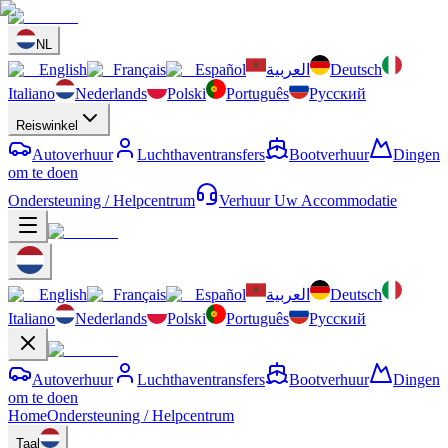
NL
English
Français
Español
العربية
Deutsch
Italiano
Nederlands
Polski
Português
Русский
Reiswinkel
Autoverhuur
Luchthaventransfers
Bootverhuur
Dingen
om te doen
Ondersteuning / Helpcentrum
Verhuur Uw Accommodatie
English
Français
Español
العربية
Deutsch
Italiano
Nederlands
Polski
Português
Русский
Autoverhuur
Luchthaventransfers
Bootverhuur
Dingen
om te doen
Home
Ondersteuning / Helpcentrum
Taal