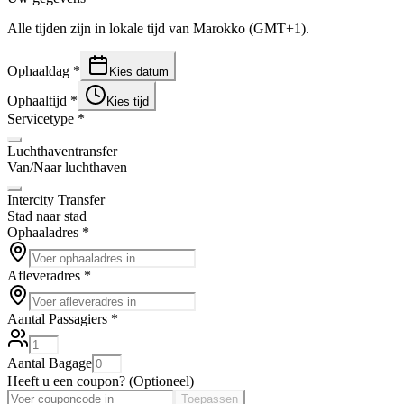
Alle tijden zijn in lokale tijd van Marokko (GMT+1).
Ophaaldag
*
Kies datum
Ophaaltijd
*
Kies tijd
Servicetype
*
Luchthaventransfer
Van/Naar luchthaven
Intercity Transfer
Stad naar stad
Ophaaladres
*
Afleveradres
*
Aantal Passagiers
*
Aantal Bagage
Heeft u een coupon?
(
Optioneel
)
Toepassen