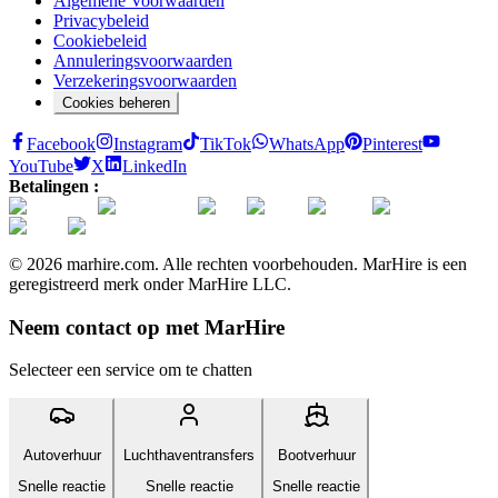
Algemene Voorwaarden
Privacybeleid
Cookiebeleid
Annuleringsvoorwaarden
Verzekeringsvoorwaarden
Cookies beheren
Facebook
Instagram
TikTok
WhatsApp
Pinterest
YouTube
X
LinkedIn
Betalingen :
© 2026 marhire.com. Alle rechten voorbehouden. MarHire is een
geregistreerd merk onder MarHire LLC.
Neem contact op met MarHire
Selecteer een service om te chatten
Autoverhuur
Luchthaventransfers
Bootverhuur
Snelle reactie
Snelle reactie
Snelle reactie