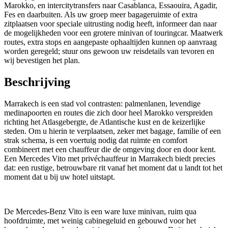
Marokko, en intercitytransfers naar Casablanca, Essaouira, Agadir,
Fes en daarbuiten. Als uw groep meer bagageruimte of extra
zitplaatsen voor speciale uitrusting nodig heeft, informeer dan naar
de mogelijkheden voor een grotere minivan of touringcar. Maatwerk
routes, extra stops en aangepaste ophaaltijden kunnen op aanvraag
worden geregeld; stuur ons gewoon uw reisdetails van tevoren en
wij bevestigen het plan.
Beschrijving
Marrakech is een stad vol contrasten: palmenlanen, levendige
medinapoorten en routes die zich door heel Marokko verspreiden
richting het Atlasgebergte, de Atlantische kust en de keizerlijke
steden. Om u hierin te verplaatsen, zeker met bagage, familie of een
strak schema, is een voertuig nodig dat ruimte en comfort
combineert met een chauffeur die de omgeving door en door kent.
Een Mercedes Vito met privéchauffeur in Marrakech biedt precies
dat: een rustige, betrouwbare rit vanaf het moment dat u landt tot het
moment dat u bij uw hotel uitstapt.
De Mercedes-Benz Vito is een ware luxe minivan, ruim qua
hoofdruimte, met weinig cabinegeluid en gebouwd voor het