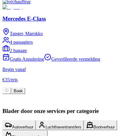
Privéchauffeur
P
Mercedes E-Class
Tanger, Marokko
4 passagiers
2 bagage
Gratis Annulering
Geverifieerde vermelding
Begin vanaf
B
€
35
/
reis
€
Boek
Blader door onze services per categorie
Autoverhuur
Luchthaventransfers
Bootverhuur