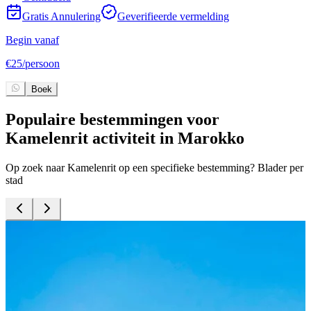
Gratis Annulering
Geverifieerde vermelding
Begin vanaf
B
€
25
/
persoon
€
Boek
Populaire bestemmingen voor
Kamelenrit activiteit in Marokko
Op zoek naar Kamelenrit op een specifieke bestemming? Blader per
stad