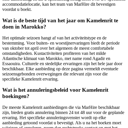
accommodatielocatie, kan het team van MarHire dit bevestigen
voordat u boekt.
Wat is de beste tijd van het jaar om Kamelenrit te
doen in Marokko?
Het optimale seizoen hangt af van het activiteitstype en de
bestemming. Voor buiten- en woestijnervaringen biedt de periode
van oktober tot april over het algemeen de meest comfortabele
omstandigheden. Kustactiviteiten profiteren van het milde
Atlantische klimaat van Marokko, met name rond Agadir en
Essaouira. Culturele en stedelijke ervaringen zijn het hele jaar door
beschikbaar. Elke aanbieding op deze pagina vermeldt eventuele
seizoensgebonden overwegingen die relevant zijn voor die
specifieke Kamelenrit ervaring.
Wat is het annuleringsbeleid voor Kamelenrit
boekingen?
De meeste Kamelenrit aanbiedingen die via MarHire beschikbaar
zijn, bieden gratis annulering binnen 24 tot 48 uur voor de geplande
ervaring. Het specifieke annuleringsvenster wordt op elke
aanbieding getoond voordat u bevestigt. Als u na het boeken moet
wijzigen of annuleren, neem dan rechtstreeks contact op met het