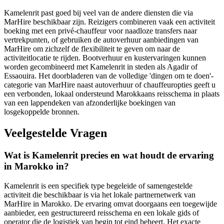
Kamelenrit past goed bij veel van de andere diensten die via
MarHire beschikbaar zijn. Reizigers combineren vaak een activiteit
boeking met een privé-chauffeur voor naadloze transfers naar
vertrekpunten, of gebruiken de autoverhuur aanbiedingen van
MarHire om zichzelf de flexibiliteit te geven om naar de
activiteitlocatie te rijden. Bootverhuur en kustervaringen kunnen
worden gecombineerd met Kamelenrit in steden als Agadir of
Essaouira. Het doorbladeren van de volledige 'dingen om te doen'-
categorie van MarHire naast autoverhuur of chauffeuropties geeft u
een verbonden, lokaal ondersteund Marokkaans reisschema in plaats
van een lappendeken van afzonderlijke boekingen van
losgekoppelde bronnen.
Veelgestelde Vragen
Wat is Kamelenrit precies en wat houdt de ervaring
in Marokko in?
Kamelenrit is een specifiek type begeleide of samengestelde
activiteit die beschikbaar is via het lokale partnernetwerk van
MarHire in Marokko. De ervaring omvat doorgaans een toegewijde
aanbieder, een gestructureerd reisschema en een lokale gids of
operator die de logistiek van begin tot eind beheert. Het exacte