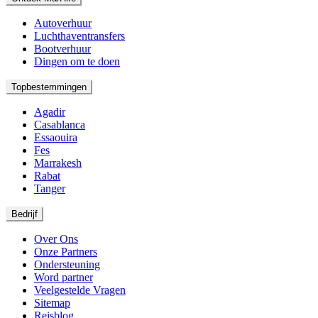
Autoverhuur
Luchthaventransfers
Bootverhuur
Dingen om te doen
Topbestemmingen
Agadir
Casablanca
Essaouira
Fes
Marrakesh
Rabat
Tanger
Bedrijf
Over Ons
Onze Partners
Ondersteuning
Word partner
Veelgestelde Vragen
Sitemap
Reisblog