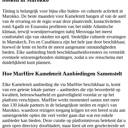
Timing is belangrijk voor bijna elke buiten- en culturele activiteit in
Marokko. De beste maanden voor Kamelenrit hangen af van de aard
van de ervaring en de regio waar deze plaatsvindt; kustactiviteiten
rond Agadir en Essaouira profiteren van het milde Atlantische
klimaat, terwijl woestijnervaringen nabij Merzouga het meest
comfortabel zijn van oktober tot april. Stedelijke culturele ervaringen
in Marrakech, Fes en Casablanca zijn het hele jaar door beschikbaar,
hoewel de lente en herfst de meest aangename omstandigheden
bieden. Elke aanbieding biedt beschikbaarheidsvensters en vermeldt
eventuele seizoensgebonden sluitingen, zodat u uw reisschema met
duidelijkheid kunt plannen.
Hoe MarHire Kamelenrit Aanbiedingen Samenstelt
Elke Kamelenrit aanbieding die via MarHire beschikbaar is, komt
van een geteste lokale partner – aanbieders die zijn beoordeeld op
kwaliteit, betrouwbaarheid en gastveiligheid voordat ze op het
platform verschijnen. MarHire werkt momenteel samen met meer
dan 130 lokale partners in de belangrijkste steden en regio's van
Marokko, waardoor reizigers toegang krijgen tot een breed scala aan
samengestelde opties die veel verder gaan dan wat een enkele
aanbieder kan bieden. Deze curatie op platformniveau betekent dat u
geen open directory doorbladert, maar kiest uit een geselecteerde set