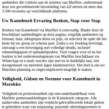
aanbieders die voldoen aan de normen van MarHire, ondersteund
door een gecombineerde beoordeling van 4,8 sterren uit meer dan
3.500 recensies op verschillende platforms.
Uw Kamelenrit Ervaring Boeken, Stap voor Stap
Boeken van Kamelenrit via MarHire is eenvoudig. Blader door de
beschikbare aanbiedingen op deze pagina, vergelijk aanbieders op
formaat, duur, inbegrepen items en prijs, en selecteer de optie die het
beste bij uw groep en schema past. Zodra u uw boeking bevestigt,
ontvangt u een bevestiging met volledige details, inclusief
ontmoetingspunt of ophaalafspraken. Voor vragen voor of na het
boeken is het ondersteuningsteam van MarHire beschikbaar via
WhatsApp en e-mail; reacties zijn snel en in duidelijke taal, niet
doorgestuurd via meerdere lagen klantenservice. Het doel is om uw
Marokko-planning zo ongecompliceerd mogelijk te maken.
Veiligheid, Gidsen en Normen voor Kamelenrit in
Marokko
Veiligheid en professionaliteit zijn niet-onderhandelbaar voor
MarHire partneraanbiedingen in de Kamelenrit categorie. Alle
aanbevolen aanbieders zijn verplicht gekwalificeerde lokale gidsen
te gebruiken waar van toepassing, passende uitrustingsnormen te