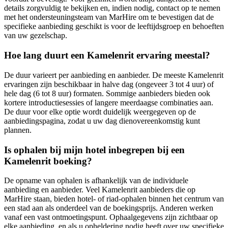
details zorgvuldig te bekijken en, indien nodig, contact op te nemen
met het ondersteuningsteam van MarHire om te bevestigen dat de
specifieke aanbieding geschikt is voor de leeftijdsgroep en behoeften
van uw gezelschap.
Hoe lang duurt een Kamelenrit ervaring meestal?
De duur varieert per aanbieding en aanbieder. De meeste Kamelenrit
ervaringen zijn beschikbaar in halve dag (ongeveer 3 tot 4 uur) of
hele dag (6 tot 8 uur) formaten. Sommige aanbieders bieden ook
kortere introductiesessies of langere meerdaagse combinaties aan.
De duur voor elke optie wordt duidelijk weergegeven op de
aanbiedingspagina, zodat u uw dag dienovereenkomstig kunt
plannen.
Is ophalen bij mijn hotel inbegrepen bij een
Kamelenrit boeking?
De opname van ophalen is afhankelijk van de individuele
aanbieding en aanbieder. Veel Kamelenrit aanbieders die op
MarHire staan, bieden hotel- of riad-ophalen binnen het centrum van
een stad aan als onderdeel van de boekingsprijs. Anderen werken
vanaf een vast ontmoetingspunt. Ophaalgegevens zijn zichtbaar op
elke aanbieding, en als u opheldering nodig heeft over uw specifieke