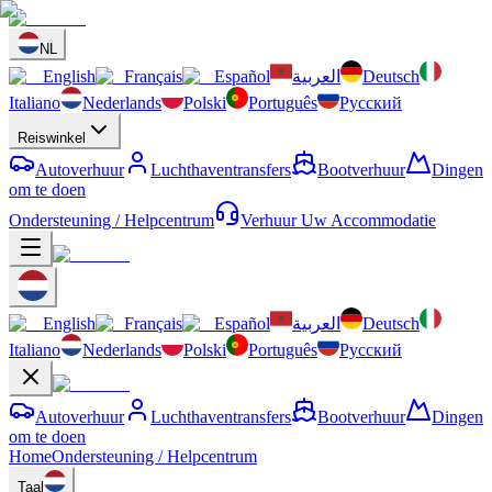
NL
English
Français
Español
العربية
Deutsch
Italiano
Nederlands
Polski
Português
Русский
Reiswinkel
Autoverhuur
Luchthaventransfers
Bootverhuur
Dingen
om te doen
Ondersteuning / Helpcentrum
Verhuur Uw Accommodatie
English
Français
Español
العربية
Deutsch
Italiano
Nederlands
Polski
Português
Русский
Autoverhuur
Luchthaventransfers
Bootverhuur
Dingen
om te doen
Home
Ondersteuning / Helpcentrum
Taal