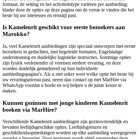
formaat, de setting en het activiteitstype variëren per aanbieding;
blader door de opties op deze pagina om de versie te vinden die het
beste bij uw interesses en reisstijl past.
Is Kamelenrit geschikt voor eerste bezoekers aan
Marokko?
Ja, veel Kamelenrit aanbiedingen zijn speciaal ontworpen met eerste
bezoekers in gedachten, met begeleide formaten, Engelstalige
ondersteuning en duidelijke logistieke instructies. Sommige opties
zijn fysiek veeleisender of vereisen eerdere ervaring, en deze
worden duidelijk gemarkeerd op hun individuele
aanbiedingspagina's. Als u niet zeker weet welke optie het beste bij
uw ervaringsniveau past, neem dan contact op met MarHire via
WhatsApp voordat u boekt en wij helpen u de juiste keuze te
maken.
Kunnen gezinnen met jonge kinderen Kamelenrit
boeken via MarHire?
Verschillende Kamelenrit aanbiedingen zijn gezinsvriendelijk en
bevatten leeftijdsgeschikte opties. Leeftijdsgrenzen en
geschiktheidsopmerkingen worden op elke aanbieding weergegeven
voordat u bevestigt. Voor gezinnen wordt altijd aangeraden deze