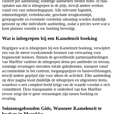
varieert per aanbieding; sommige aanbieders bieden hotel- of riad-
ophalen aan dat is inbegrepen in de prijs, terwijl andere werken
vanaf een vast ontmoetingspunt. Alle relevante logistiek,
ontmoetingstijd, vertreklocatie, geschatte terugkomsttijd,
groepsgrootte en eventuele verstrekte uitrusting worden duidelijk
getoond op elke individuele aanbieding, zodat u precies weet wat u
kunt plannen voordat u uw boeking bevestigt.
Wat is inbegrepen bij een Kamelenrit boeking
Begrijpen wat is inbegrepen bij een Kamelenrit boeking, verwijdert
een van de meest voorkomende bronnen van verwarring voor
beginnende boekers. Binnen de geverifieerde partneraanbiedingen
van MarHire variëren de inbegrepen items per aanbieder en niveau;
sommige ervaringen omvatten lokale gidsdiensten, transport vanaf
accommodatie in het centrum, toegangsprijzen en basisverfrissingen,
terwijl andere geprijsd zijn voor alleen de activiteit. Elke aanbieding
op deze pagina toont duidelijk de inbegrepen en uitgesloten items,
waardoor u een compleet beeld krijgt van de waarde voordat u zich
committeert. Deze transparantie is onderdeel van hoe MarHire
ervoor zorgt dat er geen verrassingen zijn tussen boeking en
ervaring.
Seizoensgebonden Gids, Wanneer Kamelenrit te
boeken in Marokko