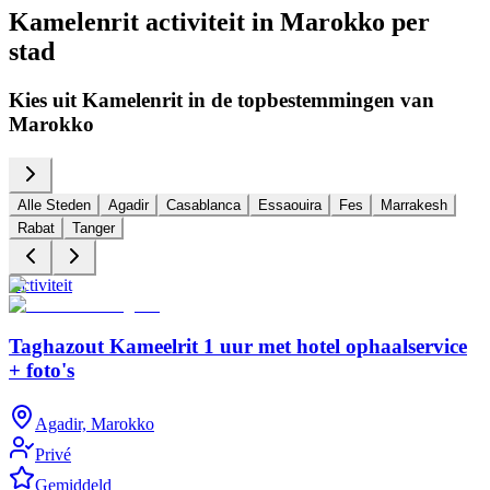
Kamelenrit activiteit in Marokko per
stad
Kies uit Kamelenrit in de topbestemmingen van
Marokko
Alle Steden
Agadir
Casablanca
Essaouira
Fes
Marrakesh
Rabat
Tanger
Activiteit
A
Taghazout Kameelrit 1 uur met hotel ophaalservice
+ foto's
Agadir, Marokko
Privé
Gemiddeld