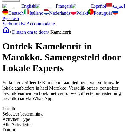
English
Français
Español
العربية
Deutsch
Italiano
Nederlands
Polski
Português
Русский
Verhuur Uw Accommodatie
>
Dingen om te doen
>
Kamelenrit
Ontdek Kamelenrit in
Marokko. Samengesteld door
Lokale Experts
Verken geverifieerde Kamelenrit aanbiedingen van vertrouwde
lokale aanbieders in heel Marokko. Vergelijk opties, controleer
beschikbaarheid en boek met vertrouwen, directe ondersteuning
beschikbaar via WhatsApp.
Locatie
Selecteer bestemming
Activiteit Type
Alle Activiteiten
Datum