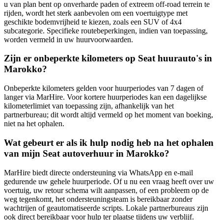
u van plan bent op onverharde paden of extreem off-road terrein te
rijden, wordt het sterk aanbevolen om een voertuigtype met
geschikte bodemvrijheid te kiezen, zoals een SUV of 4x4
subcategorie. Specifieke routebeperkingen, indien van toepassing,
worden vermeld in uw huurvoorwaarden.
Zijn er onbeperkte kilometers op Seat huurauto's in
Marokko?
Onbeperkte kilometers gelden voor huurperiodes van 7 dagen of
langer via MarHire. Voor kortere huurperiodes kan een dagelijkse
kilometerlimiet van toepassing zijn, afhankelijk van het
partnerbureau; dit wordt altijd vermeld op het moment van boeking,
niet na het ophalen.
Wat gebeurt er als ik hulp nodig heb na het ophalen
van mijn Seat autoverhuur in Marokko?
MarHire biedt directe ondersteuning via WhatsApp en e-mail
gedurende uw gehele huurperiode. Of u nu een vraag heeft over uw
voertuig, uw retour schema wilt aanpassen, of een probleem op de
weg tegenkomt, het ondersteuningsteam is bereikbaar zonder
wachtrijen of geautomatiseerde scripts. Lokale partnerbureaus zijn
ook direct bereikbaar voor hulp ter plaatse tijdens uw verblijf.