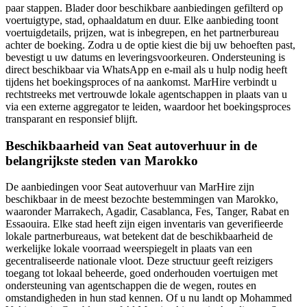
paar stappen. Blader door beschikbare aanbiedingen gefilterd op
voertuigtype, stad, ophaaldatum en duur. Elke aanbieding toont
voertuigdetails, prijzen, wat is inbegrepen, en het partnerbureau
achter de boeking. Zodra u de optie kiest die bij uw behoeften past,
bevestigt u uw datums en leveringsvoorkeuren. Ondersteuning is
direct beschikbaar via WhatsApp en e-mail als u hulp nodig heeft
tijdens het boekingsproces of na aankomst. MarHire verbindt u
rechtstreeks met vertrouwde lokale agentschappen in plaats van u
via een externe aggregator te leiden, waardoor het boekingsproces
transparant en responsief blijft.
Beschikbaarheid van Seat autoverhuur in de
belangrijkste steden van Marokko
De aanbiedingen voor Seat autoverhuur van MarHire zijn
beschikbaar in de meest bezochte bestemmingen van Marokko,
waaronder Marrakech, Agadir, Casablanca, Fes, Tanger, Rabat en
Essaouira. Elke stad heeft zijn eigen inventaris van geverifieerde
lokale partnerbureaus, wat betekent dat de beschikbaarheid de
werkelijke lokale voorraad weerspiegelt in plaats van een
gecentraliseerde nationale vloot. Deze structuur geeft reizigers
toegang tot lokaal beheerde, goed onderhouden voertuigen met
ondersteuning van agentschappen die de wegen, routes en
omstandigheden in hun stad kennen. Of u nu landt op Mohammed