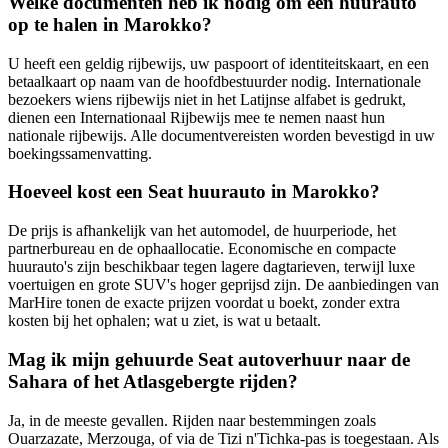
Welke documenten heb ik nodig om een huurauto
op te halen in Marokko?
U heeft een geldig rijbewijs, uw paspoort of identiteitskaart, en een
betaalkaart op naam van de hoofdbestuurder nodig. Internationale
bezoekers wiens rijbewijs niet in het Latijnse alfabet is gedrukt,
dienen een Internationaal Rijbewijs mee te nemen naast hun
nationale rijbewijs. Alle documentvereisten worden bevestigd in uw
boekingssamenvatting.
Hoeveel kost een Seat huurauto in Marokko?
De prijs is afhankelijk van het automodel, de huurperiode, het
partnerbureau en de ophaallocatie. Economische en compacte
huurauto's zijn beschikbaar tegen lagere dagtarieven, terwijl luxe
voertuigen en grote SUV's hoger geprijsd zijn. De aanbiedingen van
MarHire tonen de exacte prijzen voordat u boekt, zonder extra
kosten bij het ophalen; wat u ziet, is wat u betaalt.
Mag ik mijn gehuurde Seat autoverhuur naar de
Sahara of het Atlasgebergte rijden?
Ja, in de meeste gevallen. Rijden naar bestemmingen zoals
Ouarzazate, Merzouga, of via de Tizi n'Tichka-pas is toegestaan. Als