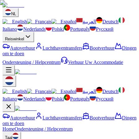
NL
English
Français
Español
العربية
Deutsch
Italiano
Nederlands
Polski
Português
Русский
Reiswinkel
Autoverhuur
Luchthaventransfers
Bootverhuur
Dingen
om te doen
Ondersteuning / Helpcentrum
Verhuur Uw Accommodatie
English
Français
Español
العربية
Deutsch
Italiano
Nederlands
Polski
Português
Русский
Autoverhuur
Luchthaventransfers
Bootverhuur
Dingen
om te doen
Home
Ondersteuning / Helpcentrum
Taal