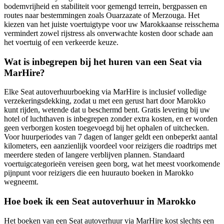
bodemvrijheid en stabiliteit voor gemengd terrein, bergpassen en
routes naar bestemmingen zoals Ouarzazate of Merzouga. Het
kiezen van het juiste voertuigtype voor uw Marokkaanse reisschema
vermindert zowel rijstress als onverwachte kosten door schade aan
het voertuig of een verkeerde keuze.
Wat is inbegrepen bij het huren van een Seat via
MarHire?
Elke Seat autoverhuurboeking via MarHire is inclusief volledige
verzekeringsdekking, zodat u met een gerust hart door Marokko
kunt rijden, wetende dat u beschermd bent. Gratis levering bij uw
hotel of luchthaven is inbegrepen zonder extra kosten, en er worden
geen verborgen kosten toegevoegd bij het ophalen of uitchecken.
Voor huurperiodes van 7 dagen of langer geldt een onbeperkt aantal
kilometers, een aanzienlijk voordeel voor reizigers die roadtrips met
meerdere steden of langere verblijven plannen. Standaard
voertuigcategorieën vereisen geen borg, wat het meest voorkomende
pijnpunt voor reizigers die een huurauto boeken in Marokko
wegneemt.
Hoe boek ik een Seat autoverhuur in Marokko
Het boeken van een Seat autoverhuur via MarHire kost slechts een