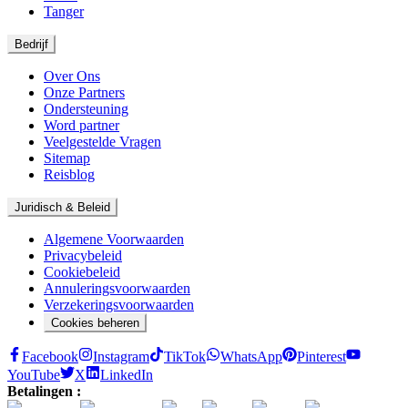
Tanger
Bedrijf
Over Ons
Onze Partners
Ondersteuning
Word partner
Veelgestelde Vragen
Sitemap
Reisblog
Juridisch & Beleid
Algemene Voorwaarden
Privacybeleid
Cookiebeleid
Annuleringsvoorwaarden
Verzekeringsvoorwaarden
Cookies beheren
Facebook
Instagram
TikTok
WhatsApp
Pinterest
YouTube
X
LinkedIn
Betalingen :