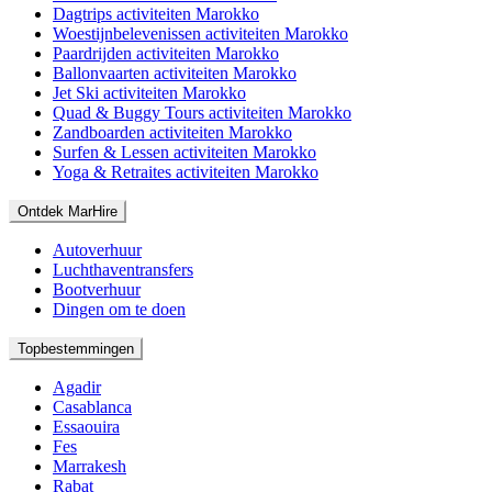
Dagtrips activiteiten Marokko
Woestijnbelevenissen activiteiten Marokko
Paardrijden activiteiten Marokko
Ballonvaarten activiteiten Marokko
Jet Ski activiteiten Marokko
Quad & Buggy Tours activiteiten Marokko
Zandboarden activiteiten Marokko
Surfen & Lessen activiteiten Marokko
Yoga & Retraites activiteiten Marokko
Ontdek MarHire
Autoverhuur
Luchthaventransfers
Bootverhuur
Dingen om te doen
Topbestemmingen
Agadir
Casablanca
Essaouira
Fes
Marrakesh
Rabat