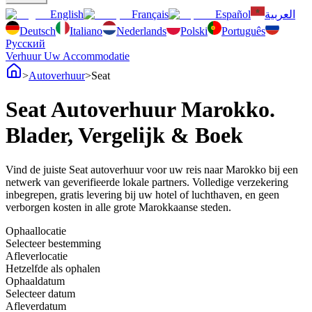
English
Français
Español
العربية
Deutsch
Italiano
Nederlands
Polski
Português
Русский
Verhuur Uw Accommodatie
>
Autoverhuur
>
Seat
Seat Autoverhuur Marokko.
Blader, Vergelijk & Boek
Vind de juiste Seat autoverhuur voor uw reis naar Marokko bij een
netwerk van geverifieerde lokale partners. Volledige verzekering
inbegrepen, gratis levering bij uw hotel of luchthaven, en geen
verborgen kosten in alle grote Marokkaanse steden.
Ophaallocatie
Selecteer bestemming
Afleverlocatie
Hetzelfde als ophalen
Ophaaldatum
Selecteer datum
Afleverdatum