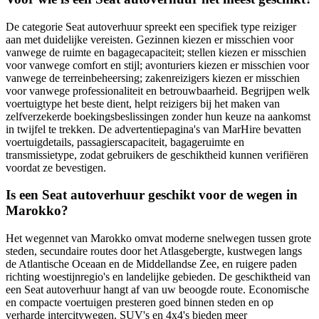
De categorie Seat autoverhuur spreekt een specifiek type reiziger
aan met duidelijke vereisten. Gezinnen kiezen er misschien voor
vanwege de ruimte en bagagecapaciteit; stellen kiezen er misschien
voor vanwege comfort en stijl; avonturiers kiezen er misschien voor
vanwege de terreinbeheersing; zakenreizigers kiezen er misschien
voor vanwege professionaliteit en betrouwbaarheid. Begrijpen welk
voertuigtype het beste dient, helpt reizigers bij het maken van
zelfverzekerde boekingsbeslissingen zonder hun keuze na aankomst
in twijfel te trekken. De advertentiepagina's van MarHire bevatten
voertuigdetails, passagierscapaciteit, bagageruimte en
transmissietype, zodat gebruikers de geschiktheid kunnen verifiëren
voordat ze bevestigen.
Is een Seat autoverhuur geschikt voor de wegen in
Marokko?
Het wegennet van Marokko omvat moderne snelwegen tussen grote
steden, secundaire routes door het Atlasgebergte, kustwegen langs
de Atlantische Oceaan en de Middellandse Zee, en ruigere paden
richting woestijnregio's en landelijke gebieden. De geschiktheid van
een Seat autoverhuur hangt af van uw beoogde route. Economische
en compacte voertuigen presteren goed binnen steden en op
verharde intercitywegen. SUV's en 4x4's bieden meer