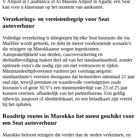
V Airport in Casablanca of Al Massira Airport in Agadir, een Seat
kan voor u klaarstaan op het moment van aankomst.
Verzekerings- en vereistenbegrip voor Seat
autoverhuur
Volledige verzekering is inbegrepen bij elke Seat huurauto die via
MarHire wordt geboekt, en dekt de meest voorkomende scenario's
die reizigers op Marokkaanse wegen tegenkomen.
Aansprakelijkheid van derden, cascoverzekering en
diefstalbeveiliging maken deel uit van het standaardaanbod, zonder
optionele extra's die nodig zijn om met vertrouwen te rijden.
Minimumleeftijdvereisten variëren per voertuigcategorie:
standaardauto's vereisen doorgaans dat bestuurders minimaal 21 jaar
oud zijn, terwijl premium en waardevolle voertuigtypes zoals
luxeauto's of grote SUV's een minimumleeftijd van 23 of 25 jaar
kunnen vereisen, afhankelijk van het partnerbureau. Een geldig
rijbewijs, paspoort of identiteitskaart, en een betaalkaart zijn vereist
bij het ophalen.
Roadtrip routes in Marokko het meest geschikt voor
een Seat autoverhuur
Marokko beloont reizigers die verder dan de steden verkennen, en