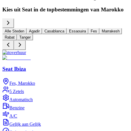
Kies uit Seat in de topbestemmingen van Marokko
Alle Steden
Agadir
Casablanca
Essaouira
Fes
Marrakesh
Rabat
Tanger
Autoverhuur
A
Seat Ibiza
Fes, Marokko
5 Zetels
Automatisch
Benzine
A/C
Gelijk aan Gelijk