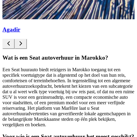
Agadir
Wat is een Seat autoverhuur in Marokko?
Een Seat huurauto biedt reizigers in Marokko toegang tot een
specifiek voertuigtype dat is afgestemd op het doel van hun reis,
comforteisen of terreinbehoeften. In tegenstelling tot een algemene
autoverhuurzoekopdracht, betekent het kiezen van een subcategorie
dat u al weet welk type voertuig bij uw reis past, of dat nu een ruime
SUV is voor een gezinsroadtrip, een compacte economische auto
voor stadsritten, of een premium model voor een meer verfijnde
reiservaring. Het platform van MarHire laat u Seat
autoverhuuradvertenties van geverifieerde lokale agentschappen in
de belangrijkste Marokkaanse steden op één plek bekijken,
vergelijken en boeken.
Voor wie is een Seat autoverhuur het meest geschikt?