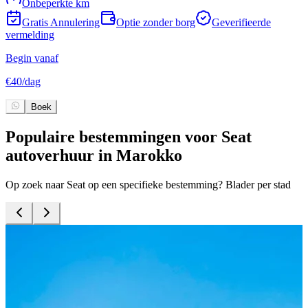
Onbeperkte km
Gratis Annulering
Optie zonder borg
Geverifieerde
vermelding
v
Begin vanaf
B
€
40
/
dag
€
Boek
Populaire bestemmingen voor Seat
autoverhuur in Marokko
Op zoek naar Seat op een specifieke bestemming? Blader per stad