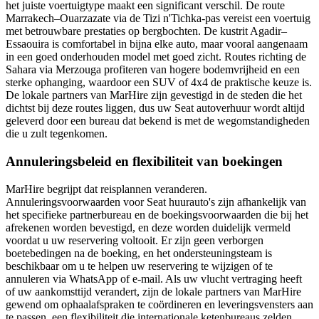
het juiste voertuigtype maakt een significant verschil. De route
Marrakech–Ouarzazate via de Tizi n'Tichka-pas vereist een voertuig
met betrouwbare prestaties op bergbochten. De kustrit Agadir–
Essaouira is comfortabel in bijna elke auto, maar vooral aangenaam
in een goed onderhouden model met goed zicht. Routes richting de
Sahara via Merzouga profiteren van hogere bodemvrijheid en een
sterke ophanging, waardoor een SUV of 4x4 de praktische keuze is.
De lokale partners van MarHire zijn gevestigd in de steden die het
dichtst bij deze routes liggen, dus uw Seat autoverhuur wordt altijd
geleverd door een bureau dat bekend is met de wegomstandigheden
die u zult tegenkomen.
Annuleringsbeleid en flexibiliteit van boekingen
MarHire begrijpt dat reisplannen veranderen.
Annuleringsvoorwaarden voor Seat huurauto's zijn afhankelijk van
het specifieke partnerbureau en de boekingsvoorwaarden die bij het
afrekenen worden bevestigd, en deze worden duidelijk vermeld
voordat u uw reservering voltooit. Er zijn geen verborgen
boetebedingen na de boeking, en het ondersteuningsteam is
beschikbaar om u te helpen uw reservering te wijzigen of te
annuleren via WhatsApp of e-mail. Als uw vlucht vertraging heeft
of uw aankomsttijd verandert, zijn de lokale partners van MarHire
gewend om ophaalafspraken te coördineren en leveringsvensters aan
te passen, een flexibiliteit die internationale ketenbureaus zelden