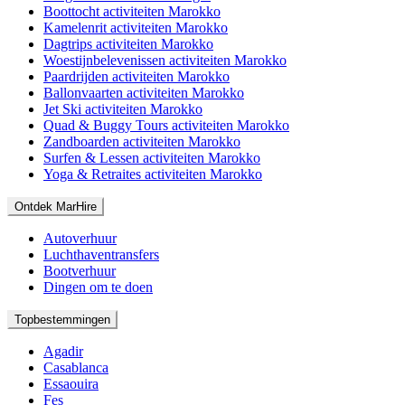
Boottocht activiteiten Marokko
Kamelenrit activiteiten Marokko
Dagtrips activiteiten Marokko
Woestijnbelevenissen activiteiten Marokko
Paardrijden activiteiten Marokko
Ballonvaarten activiteiten Marokko
Jet Ski activiteiten Marokko
Quad & Buggy Tours activiteiten Marokko
Zandboarden activiteiten Marokko
Surfen & Lessen activiteiten Marokko
Yoga & Retraites activiteiten Marokko
Ontdek MarHire
Autoverhuur
Luchthaventransfers
Bootverhuur
Dingen om te doen
Topbestemmingen
Agadir
Casablanca
Essaouira
Fes