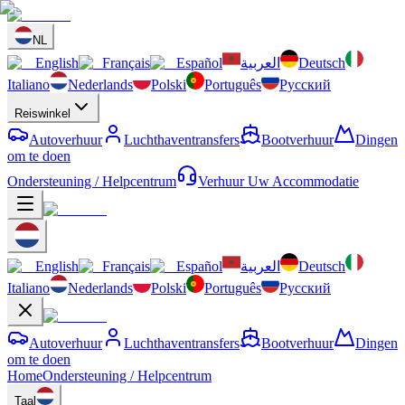
NL
English
Français
Español
العربية
Deutsch
Italiano
Nederlands
Polski
Português
Русский
Reiswinkel
Autoverhuur
Luchthaventransfers
Bootverhuur
Dingen
om te doen
Ondersteuning / Helpcentrum
Verhuur Uw Accommodatie
English
Français
Español
العربية
Deutsch
Italiano
Nederlands
Polski
Português
Русский
Autoverhuur
Luchthaventransfers
Bootverhuur
Dingen
om te doen
Home
Ondersteuning / Helpcentrum
Taal