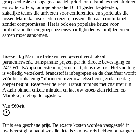
groepscohesie en bagagecapaciteit prioriteren. Families met kinderen
en volle koffers, touroperators die 10-14 gasten begeleiden,
zakelijke teams die arriveren voor conferenties, en sportclubs die
tussen Marokkaanse steden reizen, passen allemaal comfortabel
zonder compromissen. Het is ook een populaire keuze voor
bruiloftsshuttles en groepsbezienswaardigheden waarbij iedereen
samen moet aankomen.
Boeken bij MarHire betekent een geverifieerd lokaal
partnernetwerk, transparante prijzen per rit, directe bevestiging en
24/7 WhatsApp-ondersteuning voor en tijdens uw reis. Het voertuig
is volledig verzekerd, brandstof is inbegrepen en de chauffeur wordt
vóór het ophalen geïnformeerd over uw reisschema, zodat de dag
soepel begint. Reserveer de Ford Transit minibus met chauffeur in
Agadir binnen enkele minuten en laat uw groep zich richten op
Marokko, niet op de logistiek.
Van
€
60
/rit
Dit is een geschatte prijs. De exacte kosten worden vastgesteld in
uw bevestiging nadat we alle details van uw reis hebben ontvangen.