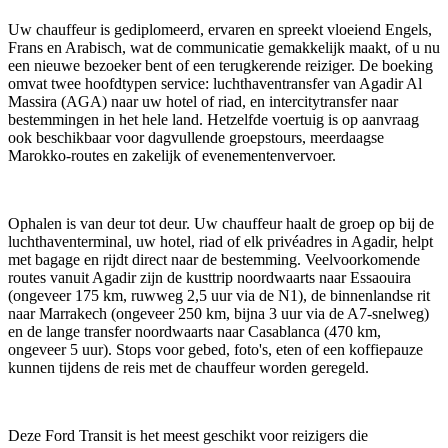
Uw chauffeur is gediplomeerd, ervaren en spreekt vloeiend Engels,
Frans en Arabisch, wat de communicatie gemakkelijk maakt, of u nu
een nieuwe bezoeker bent of een terugkerende reiziger. De boeking
omvat twee hoofdtypen service: luchthaventransfer van Agadir Al
Massira (AGA) naar uw hotel of riad, en intercitytransfer naar
bestemmingen in het hele land. Hetzelfde voertuig is op aanvraag
ook beschikbaar voor dagvullende groepstours, meerdaagse
Marokko-routes en zakelijk of evenementenvervoer.
Ophalen is van deur tot deur. Uw chauffeur haalt de groep op bij de
luchthaventerminal, uw hotel, riad of elk privéadres in Agadir, helpt
met bagage en rijdt direct naar de bestemming. Veelvoorkomende
routes vanuit Agadir zijn de kusttrip noordwaarts naar Essaouira
(ongeveer 175 km, ruwweg 2,5 uur via de N1), de binnenlandse rit
naar Marrakech (ongeveer 250 km, bijna 3 uur via de A7-snelweg)
en de lange transfer noordwaarts naar Casablanca (470 km,
ongeveer 5 uur). Stops voor gebed, foto's, eten of een koffiepauze
kunnen tijdens de reis met de chauffeur worden geregeld.
Deze Ford Transit is het meest geschikt voor reizigers die