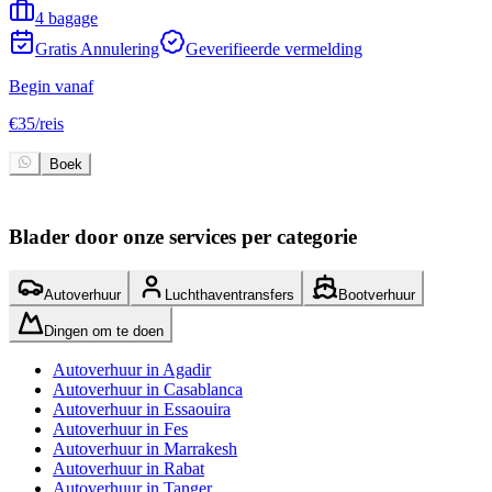
4 bagage
Gratis Annulering
Geverifieerde vermelding
Begin vanaf
B
€
35
/
reis
€
Boek
Blader door onze services per categorie
Autoverhuur
Luchthaventransfers
Bootverhuur
Dingen om te doen
Autoverhuur in Agadir
Autoverhuur in Casablanca
Autoverhuur in Essaouira
Autoverhuur in Fes
Autoverhuur in Marrakesh
Autoverhuur in Rabat
Autoverhuur in Tanger