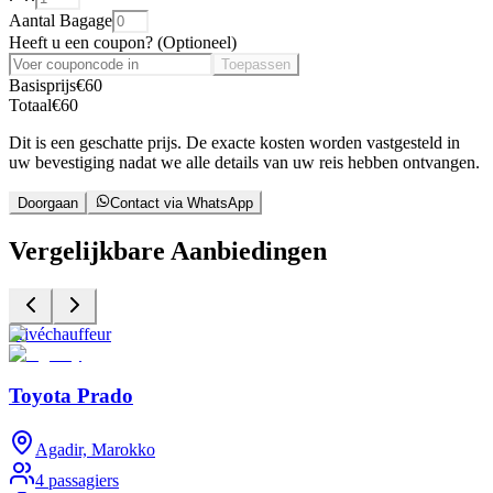
Aantal Bagage
Heeft u een coupon?
(
Optioneel
)
Toepassen
Basisprijs
€
60
Totaal
€
60
Dit is een geschatte prijs. De exacte kosten worden vastgesteld in
uw bevestiging nadat we alle details van uw reis hebben ontvangen.
Doorgaan
Contact via WhatsApp
Vergelijkbare Aanbiedingen
Privéchauffeur
P
Toyota Prado
Agadir, Marokko
4 passagiers