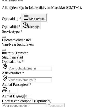
Alle tijden zijn in lokale tijd van Marokko (GMT+1).
Ophaaldag
*
Kies datum
Ophaaltijd
*
Kies tijd
Servicetype
*
Luchthaventransfer
Van/Naar luchthaven
Intercity Transfer
Stad naar stad
Ophaaladres
*
Afleveradres
*
Aantal Passagiers
*
Aantal Bagage
Heeft u een coupon?
(
Optioneel
)
Toepassen