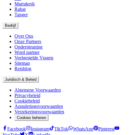
Marrakesh
Rabat
Tanger
Bedrijf
Over Ons
Onze Partners
Ondersteuning
Word partner
Veelgestelde Vragen
Sitemap
Reisblog
Juridisch & Beleid
Algemene Voorwaarden
Privacybeleid
Cookiebeleid
Annuleringsvoorwaarden
Verzekeringsvoorwaarden
Cookies beheren
Facebook
Instagram
TikTok
WhatsApp
Pinterest
YouTube
X
LinkedIn