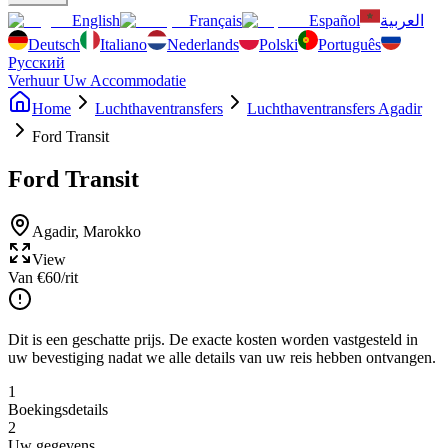
English
Français
Español
العربية
Deutsch
Italiano
Nederlands
Polski
Português
Русский
Verhuur Uw Accommodatie
Home
Luchthaventransfers
Luchthaventransfers Agadir
Ford Transit
Ford Transit
Agadir
,
Marokko
View
Van
€
60
/rit
Dit is een geschatte prijs. De exacte kosten worden vastgesteld in
uw bevestiging nadat we alle details van uw reis hebben ontvangen.
1
Boekingsdetails
2
Uw gegevens