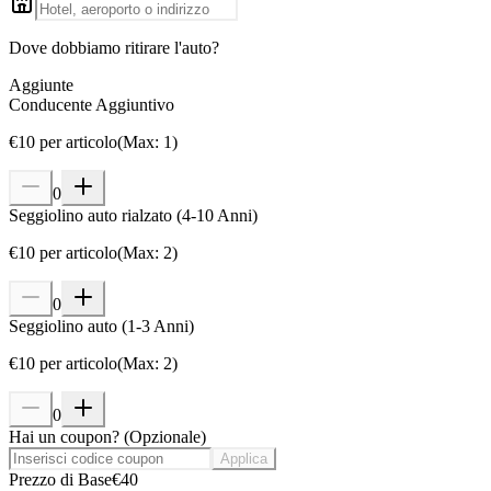
Dove dobbiamo ritirare l'auto?
Aggiunte
Conducente Aggiuntivo
€
10
per articolo
(
Max
:
1
)
0
Seggiolino auto rialzato (4-10 Anni)
€
10
per articolo
(
Max
:
2
)
0
Seggiolino auto (1-3 Anni)
€
10
per articolo
(
Max
:
2
)
0
Hai un coupon?
(
Opzionale
)
Applica
Prezzo di Base
€
40