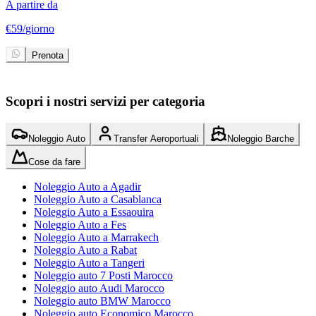
A partire da
A
€
59
/
giorno
€
Prenota
Scopri i nostri servizi per categoria
Noleggio Auto
Transfer Aeroportuali
Noleggio Barche
Cose da fare
Noleggio Auto a Agadir
Noleggio Auto a Casablanca
Noleggio Auto a Essaouira
Noleggio Auto a Fes
Noleggio Auto a Marrakech
Noleggio Auto a Rabat
Noleggio Auto a Tangeri
Noleggio auto 7 Posti Marocco
Noleggio auto Audi Marocco
Noleggio auto BMW Marocco
Noleggio auto Economico Marocco