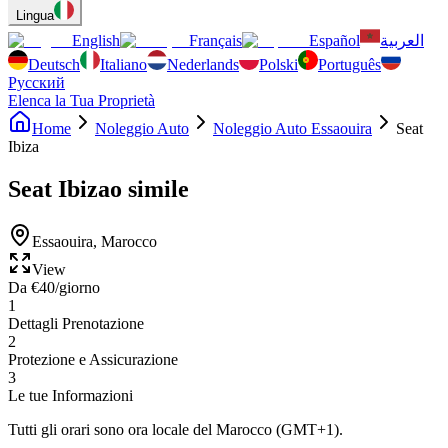
Lingua
English
Français
Español
العربية
Deutsch
Italiano
Nederlands
Polski
Português
Русский
Elenca la Tua Proprietà
Home
Noleggio Auto
Noleggio Auto Essaouira
Seat
Ibiza
Seat Ibiza
o simile
Essaouira
,
Marocco
View
Da
€
40
/giorno
1
Dettagli Prenotazione
2
Protezione e Assicurazione
3
Le tue Informazioni
Tutti gli orari sono ora locale del Marocco (GMT+1).