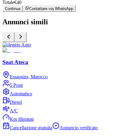
Totale
€
40
Continua
Contattare via WhatsApp
Annunci simili
Noleggio Auto
N
Seat Ateca
Essaouira, Marocco
5 Posti
Automatico
Diesel
A/C
Km illimitati
Cancellazione gratuita
Annuncio verificato