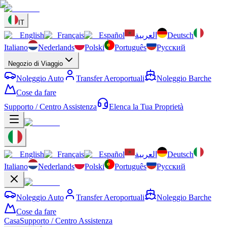
IT
English
Français
Español
العربية
Deutsch
Italiano
Nederlands
Polski
Português
Русский
Negozio di Viaggio
Noleggio Auto
Transfer Aeroportuali
Noleggio Barche
Cose da fare
Supporto / Centro Assistenza
Elenca la Tua Proprietà
English
Français
Español
العربية
Deutsch
Italiano
Nederlands
Polski
Português
Русский
Noleggio Auto
Transfer Aeroportuali
Noleggio Barche
Cose da fare
Casa
Supporto / Centro Assistenza