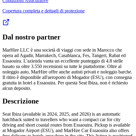
Condizioni Assicurative
Copertura completa e dettagli di protezione
Dal nostro partner
MarHire LLC è una società di viaggi con sede in Marocco che
opera ad Agadir, Marrakech, Casablanca, Fes, Tangeri, Rabat ed
Essaouira. L'azienda vanta un eccellente punteggio di 4.8 stelle
basato su oltre 3.550 recensioni su tutte le piattaforme. Oltre al
noleggio auto, MarHire offre anche autisti privati e noleggio barche.
Il ritiro è disponibile all'aeroporto di Mogador (ESU), con consegna
gratuita in hotel a Essaouira. Per questa Seat Ibiza, non è richiesto
alcun deposito.
Descrizione
Seat Ibiza (available in 2024, 2025, and 2026) is an automatic
hatchback suited to travellers who want a compact car for city
driving and short coastal routes from Essaouira. Pickup is available
at Mogador Airport (ESU), and MarHire Car Essaouira also offers
free delivery to hotels anywhere in the city. This listing is positioned