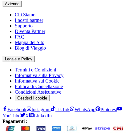
Azienda
Chi Siamo
I nostri partner
Supporto
Diventa Partner
FAQ
Mappa del Sito
Blog di Viaggio
Legale e Policy
Termini e Condizioni
Informativa sulla Privacy
Informativa sui Cookie
Politica di Cancellazione
Condizioni Assicurative
Gestisci i cookie
Facebook
Instagram
TikTok
WhatsApp
Pinterest
YouTube
X
LinkedIn
Pagamenti :