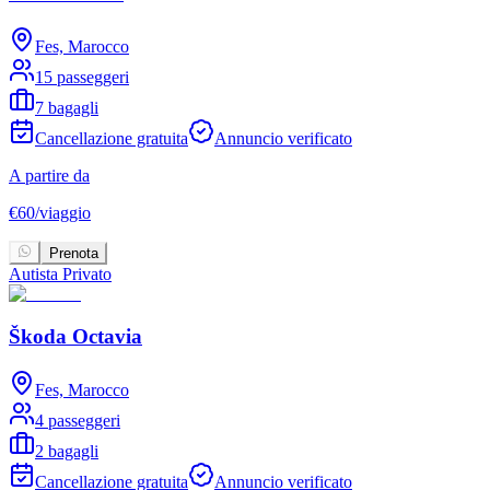
Fes, Marocco
15 passeggeri
7 bagagli
Cancellazione gratuita
Annuncio verificato
A partire da
€
60
/
viaggio
Prenota
Autista Privato
Škoda Octavia
Fes, Marocco
4 passeggeri
2 bagagli
Cancellazione gratuita
Annuncio verificato