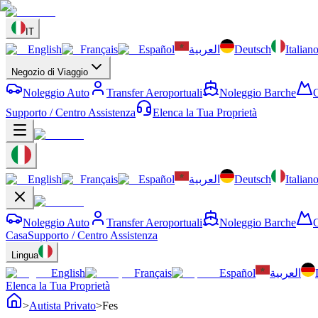
IT
English
Français
Español
العربية
Deutsch
Italian
Negozio di Viaggio
Noleggio Auto
Transfer Aeroportuali
Noleggio Barche
C
Supporto / Centro Assistenza
Elenca la Tua Proprietà
English
Français
Español
العربية
Deutsch
Italian
Noleggio Auto
Transfer Aeroportuali
Noleggio Barche
C
Casa
Supporto / Centro Assistenza
Lingua
English
Français
Español
العربية
Elenca la Tua Proprietà
>
Autista Privato
>
Fes