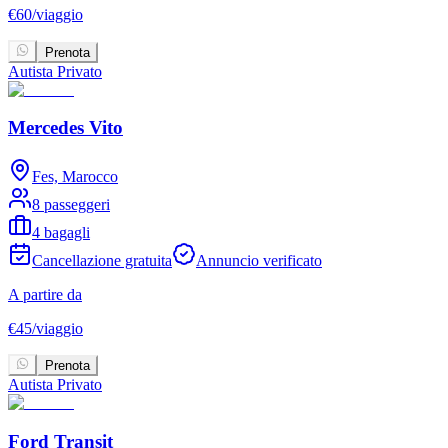
€
60
/
viaggio
Prenota
Autista Privato
Mercedes Vito
Fes, Marocco
8 passeggeri
4 bagagli
Cancellazione gratuita
Annuncio verificato
A partire da
€
45
/
viaggio
Prenota
Autista Privato
Ford Transit