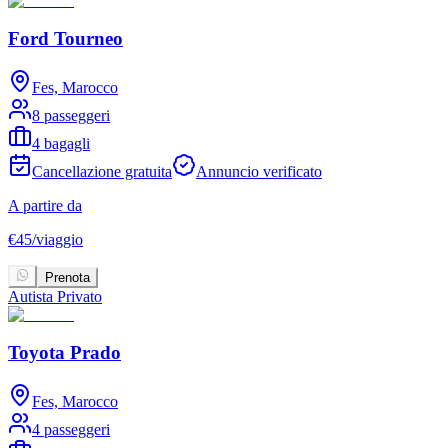
Ford Tourneo
Fes, Marocco
8 passeggeri
4 bagagli
Cancellazione gratuita
Annuncio verificato
A partire da
€
45
/
viaggio
Prenota
Autista Privato
Toyota Prado
Fes, Marocco
4 passeggeri