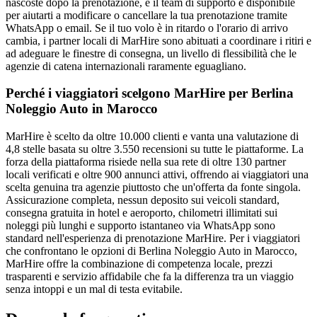
nascoste dopo la prenotazione, e il team di supporto è disponibile
per aiutarti a modificare o cancellare la tua prenotazione tramite
WhatsApp o email. Se il tuo volo è in ritardo o l'orario di arrivo
cambia, i partner locali di MarHire sono abituati a coordinare i ritiri e
ad adeguare le finestre di consegna, un livello di flessibilità che le
agenzie di catena internazionali raramente eguagliano.
Perché i viaggiatori scelgono MarHire per Berlina
Noleggio Auto in Marocco
MarHire è scelto da oltre 10.000 clienti e vanta una valutazione di
4,8 stelle basata su oltre 3.550 recensioni su tutte le piattaforme. La
forza della piattaforma risiede nella sua rete di oltre 130 partner
locali verificati e oltre 900 annunci attivi, offrendo ai viaggiatori una
scelta genuina tra agenzie piuttosto che un'offerta da fonte singola.
Assicurazione completa, nessun deposito sui veicoli standard,
consegna gratuita in hotel e aeroporto, chilometri illimitati sui
noleggi più lunghi e supporto istantaneo via WhatsApp sono
standard nell'esperienza di prenotazione MarHire. Per i viaggiatori
che confrontano le opzioni di Berlina Noleggio Auto in Marocco,
MarHire offre la combinazione di competenza locale, prezzi
trasparenti e servizio affidabile che fa la differenza tra un viaggio
senza intoppi e un mal di testa evitabile.