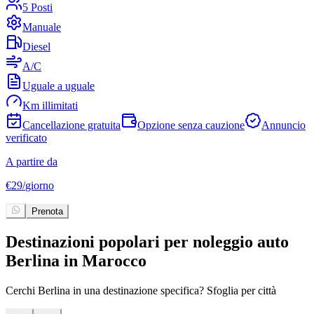
5 Posti
Manuale
Diesel
A/C
Uguale a uguale
Km illimitati
Cancellazione gratuita
Opzione senza cauzione
Annuncio
verificato
v
A partire da
A
€
29
/
giorno
€
Prenota
Destinazioni popolari per noleggio auto
Berlina in Marocco
Cerchi Berlina in una destinazione specifica? Sfoglia per città