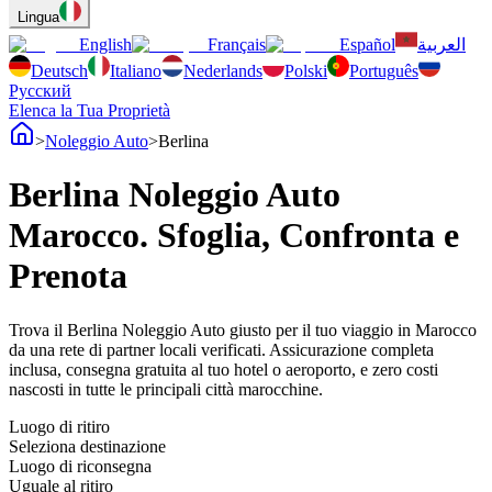
Lingua
English
Français
Español
العربية
Deutsch
Italiano
Nederlands
Polski
Português
Русский
Elenca la Tua Proprietà
>
Noleggio Auto
>
Berlina
Berlina Noleggio Auto
Marocco. Sfoglia, Confronta e
Prenota
Trova il Berlina Noleggio Auto giusto per il tuo viaggio in Marocco
da una rete di partner locali verificati. Assicurazione completa
inclusa, consegna gratuita al tuo hotel o aeroporto, e zero costi
nascosti in tutte le principali città marocchine.
Luogo di ritiro
Seleziona destinazione
Luogo di riconsegna
Uguale al ritiro