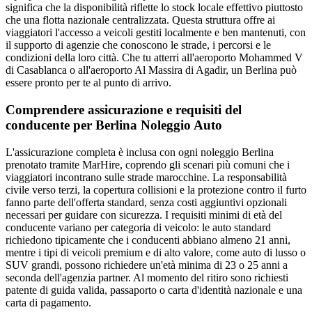
significa che la disponibilità riflette lo stock locale effettivo piuttosto
che una flotta nazionale centralizzata. Questa struttura offre ai
viaggiatori l'accesso a veicoli gestiti localmente e ben mantenuti, con
il supporto di agenzie che conoscono le strade, i percorsi e le
condizioni della loro città. Che tu atterri all'aeroporto Mohammed V
di Casablanca o all'aeroporto Al Massira di Agadir, un Berlina può
essere pronto per te al punto di arrivo.
Comprendere assicurazione e requisiti del
conducente per Berlina Noleggio Auto
L'assicurazione completa è inclusa con ogni noleggio Berlina
prenotato tramite MarHire, coprendo gli scenari più comuni che i
viaggiatori incontrano sulle strade marocchine. La responsabilità
civile verso terzi, la copertura collisioni e la protezione contro il furto
fanno parte dell'offerta standard, senza costi aggiuntivi opzionali
necessari per guidare con sicurezza. I requisiti minimi di età del
conducente variano per categoria di veicolo: le auto standard
richiedono tipicamente che i conducenti abbiano almeno 21 anni,
mentre i tipi di veicoli premium e di alto valore, come auto di lusso o
SUV grandi, possono richiedere un'età minima di 23 o 25 anni a
seconda dell'agenzia partner. Al momento del ritiro sono richiesti
patente di guida valida, passaporto o carta d'identità nazionale e una
carta di pagamento.