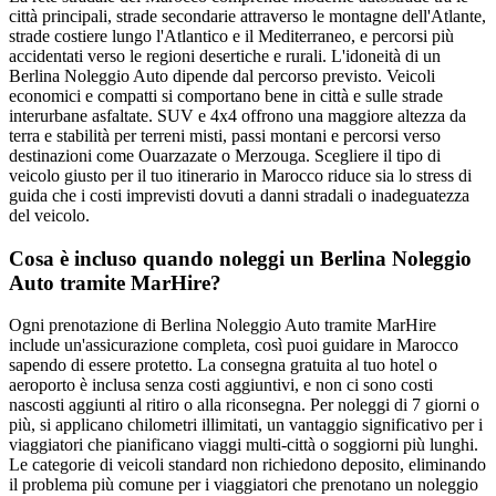
città principali, strade secondarie attraverso le montagne dell'Atlante,
strade costiere lungo l'Atlantico e il Mediterraneo, e percorsi più
accidentati verso le regioni desertiche e rurali. L'idoneità di un
Berlina Noleggio Auto dipende dal percorso previsto. Veicoli
economici e compatti si comportano bene in città e sulle strade
interurbane asfaltate. SUV e 4x4 offrono una maggiore altezza da
terra e stabilità per terreni misti, passi montani e percorsi verso
destinazioni come Ouarzazate o Merzouga. Scegliere il tipo di
veicolo giusto per il tuo itinerario in Marocco riduce sia lo stress di
guida che i costi imprevisti dovuti a danni stradali o inadeguatezza
del veicolo.
Cosa è incluso quando noleggi un Berlina Noleggio
Auto tramite MarHire?
Ogni prenotazione di Berlina Noleggio Auto tramite MarHire
include un'assicurazione completa, così puoi guidare in Marocco
sapendo di essere protetto. La consegna gratuita al tuo hotel o
aeroporto è inclusa senza costi aggiuntivi, e non ci sono costi
nascosti aggiunti al ritiro o alla riconsegna. Per noleggi di 7 giorni o
più, si applicano chilometri illimitati, un vantaggio significativo per i
viaggiatori che pianificano viaggi multi-città o soggiorni più lunghi.
Le categorie di veicoli standard non richiedono deposito, eliminando
il problema più comune per i viaggiatori che prenotano un noleggio