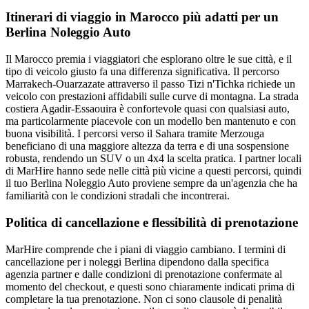
Itinerari di viaggio in Marocco più adatti per un
Berlina Noleggio Auto
Il Marocco premia i viaggiatori che esplorano oltre le sue città, e il
tipo di veicolo giusto fa una differenza significativa. Il percorso
Marrakech-Ouarzazate attraverso il passo Tizi n'Tichka richiede un
veicolo con prestazioni affidabili sulle curve di montagna. La strada
costiera Agadir-Essaouira è confortevole quasi con qualsiasi auto,
ma particolarmente piacevole con un modello ben mantenuto e con
buona visibilità. I percorsi verso il Sahara tramite Merzouga
beneficiano di una maggiore altezza da terra e di una sospensione
robusta, rendendo un SUV o un 4x4 la scelta pratica. I partner locali
di MarHire hanno sede nelle città più vicine a questi percorsi, quindi
il tuo Berlina Noleggio Auto proviene sempre da un'agenzia che ha
familiarità con le condizioni stradali che incontrerai.
Politica di cancellazione e flessibilità di prenotazione
MarHire comprende che i piani di viaggio cambiano. I termini di
cancellazione per i noleggi Berlina dipendono dalla specifica
agenzia partner e dalle condizioni di prenotazione confermate al
momento del checkout, e questi sono chiaramente indicati prima di
completare la tua prenotazione. Non ci sono clausole di penalità