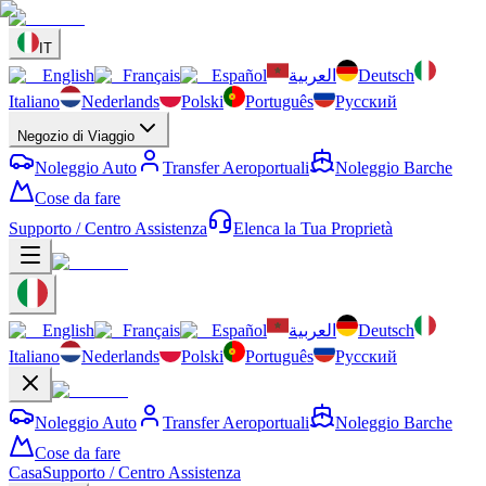
IT
English
Français
Español
العربية
Deutsch
Italiano
Nederlands
Polski
Português
Русский
Negozio di Viaggio
Noleggio Auto
Transfer Aeroportuali
Noleggio Barche
Cose da fare
Supporto / Centro Assistenza
Elenca la Tua Proprietà
English
Français
Español
العربية
Deutsch
Italiano
Nederlands
Polski
Português
Русский
Noleggio Auto
Transfer Aeroportuali
Noleggio Barche
Cose da fare
Casa
Supporto / Centro Assistenza