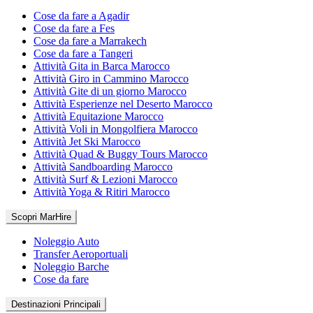
Cose da fare a Agadir
Cose da fare a Fes
Cose da fare a Marrakech
Cose da fare a Tangeri
Attività Gita in Barca Marocco
Attività Giro in Cammino Marocco
Attività Gite di un giorno Marocco
Attività Esperienze nel Deserto Marocco
Attività Equitazione Marocco
Attività Voli in Mongolfiera Marocco
Attività Jet Ski Marocco
Attività Quad & Buggy Tours Marocco
Attività Sandboarding Marocco
Attività Surf & Lezioni Marocco
Attività Yoga & Ritiri Marocco
Scopri MarHire
Noleggio Auto
Transfer Aeroportuali
Noleggio Barche
Cose da fare
Destinazioni Principali