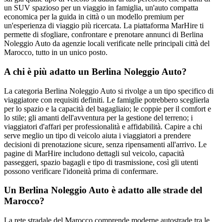
un SUV spazioso per un viaggio in famiglia, un'auto compatta
economica per la guida in città o un modello premium per
un'esperienza di viaggio più ricercata. La piattaforma MarHire ti
permette di sfogliare, confrontare e prenotare annunci di Berlina
Noleggio Auto da agenzie locali verificate nelle principali città del
Marocco, tutto in un unico posto.
A chi è più adatto un Berlina Noleggio Auto?
La categoria Berlina Noleggio Auto si rivolge a un tipo specifico di
viaggiatore con requisiti definiti. Le famiglie potrebbero sceglierla
per lo spazio e la capacità del bagagliaio; le coppie per il comfort e
lo stile; gli amanti dell'avventura per la gestione del terreno; i
viaggiatori d'affari per professionalità e affidabilità. Capire a chi
serve meglio un tipo di veicolo aiuta i viaggiatori a prendere
decisioni di prenotazione sicure, senza ripensamenti all'arrivo. Le
pagine di MarHire includono dettagli sul veicolo, capacità
passeggeri, spazio bagagli e tipo di trasmissione, così gli utenti
possono verificare l'idoneità prima di confermare.
Un Berlina Noleggio Auto è adatto alle strade del
Marocco?
La rete stradale del Marocco comprende moderne autostrade tra le