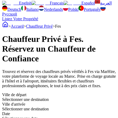
English
Français
Español
العربية
Deutsch
Italiano
Nederlands
Polski
Português
Русский
Listez Votre Propriété
>
Accueil
>
Chauffeur Privé
>
Fes
Chauffeur Privé à Fes.
Réservez un Chauffeur de
Confiance
Trouvez et réservez des chauffeurs privés vérifiés à Fes via MarHire,
votre plateforme de voyage locale au Maroc. Prise en charge gratuite
à l'hôtel et à l'aéroport, itinéraires flexibles et chauffeurs
professionnels anglophones, le tout à des prix clairs et fixes.
Ville de départ
Sélectionner une destination
Ville d'arrivée
Sélectionner une destination
Date