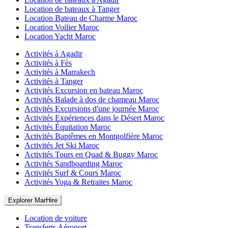
Location de bateaux à Tanger
Location Bateau de Charme Maroc
Location Voilier Maroc
Location Yacht Maroc
Activités à Agadir
Activités à Fès
Activités à Marrakech
Activités à Tanger
Activités Excursion en bateau Maroc
Activités Balade à dos de chameau Maroc
Activités Excursions d'une journée Maroc
Activités Expériences dans le Désert Maroc
Activités Équitation Maroc
Activités Baptêmes en Montgolfière Maroc
Activités Jet Ski Maroc
Activités Tours en Quad & Buggy Maroc
Activités Sandboarding Maroc
Activités Surf & Cours Maroc
Activités Yoga & Retraites Maroc
Explorer MarHire
Location de voiture
Transferts Aéroport