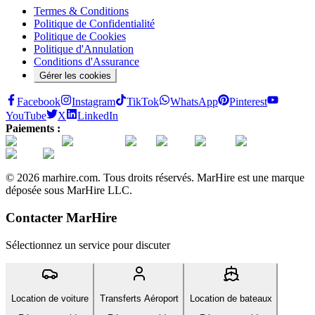
Termes & Conditions
Politique de Confidentialité
Politique de Cookies
Politique d'Annulation
Conditions d'Assurance
Gérer les cookies
Facebook
Instagram
TikTok
WhatsApp
Pinterest
YouTube
X
LinkedIn
Paiements :
© 2026 marhire.com. Tous droits réservés. MarHire est une marque
déposée sous MarHire LLC.
Contacter MarHire
Sélectionnez un service pour discuter
Location de voiture
Transferts Aéroport
Location de bateaux