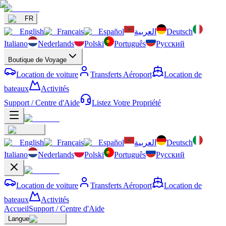
FR
English
Français
Español
العربية
Deutsch
Italiano
Nederlands
Polski
Português
Русский
Boutique de Voyage
Location de voiture
Transferts Aéroport
Location de
bateaux
Activités
Support / Centre d'Aide
Listez Votre Propriété
English
Français
Español
العربية
Deutsch
Italiano
Nederlands
Polski
Português
Русский
Location de voiture
Transferts Aéroport
Location de
bateaux
Activités
Accueil
Support / Centre d'Aide
Langue