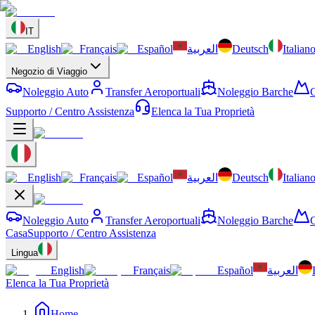
IT
English
Français
Español
العربية
Deutsch
Italian
Negozio di Viaggio
Noleggio Auto
Transfer Aeroportuali
Noleggio Barche
C
Supporto / Centro Assistenza
Elenca la Tua Proprietà
English
Français
Español
العربية
Deutsch
Italian
Noleggio Auto
Transfer Aeroportuali
Noleggio Barche
C
Casa
Supporto / Centro Assistenza
Lingua
English
Français
Español
العربية
Elenca la Tua Proprietà
Home