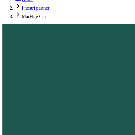
I nostri partner
MarHire Car