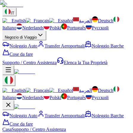
IT
English
Français
Español
العربية
Deutsch
Italiano
Nederlands
Polski
Português
Русский
Negozio di Viaggio
Noleggio Auto
Transfer Aeroportuali
Noleggio Barche
Cose da fare
Supporto / Centro Assistenza
Elenca la Tua Proprietà
English
Français
Español
العربية
Deutsch
Italiano
Nederlands
Polski
Português
Русский
Noleggio Auto
Transfer Aeroportuali
Noleggio Barche
Cose da fare
Casa
Supporto / Centro Assistenza