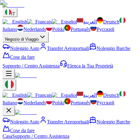
IT
English
Français
Español
العربية
Deutsch
Italiano
Nederlands
Polski
Português
Русский
Negozio di Viaggio
Noleggio Auto
Transfer Aeroportuali
Noleggio Barche
Cose da fare
Supporto / Centro Assistenza
Elenca la Tua Proprietà
English
Français
Español
العربية
Deutsch
Italiano
Nederlands
Polski
Português
Русский
Noleggio Auto
Transfer Aeroportuali
Noleggio Barche
Cose da fare
Casa
Supporto / Centro Assistenza