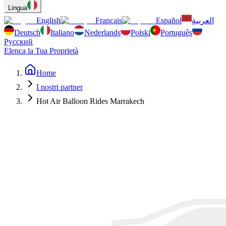
Lingua
English
Français
Español
العربية
Deutsch
Italiano
Nederlands
Polski
Português
Русский
Elenca la Tua Proprietà
Home
I nostri partner
Hot Air Balloon Rides Marrakech