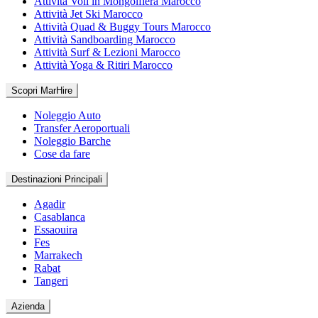
Attività Voli in Mongolfiera Marocco
Attività Jet Ski Marocco
Attività Quad & Buggy Tours Marocco
Attività Sandboarding Marocco
Attività Surf & Lezioni Marocco
Attività Yoga & Ritiri Marocco
Scopri MarHire
Noleggio Auto
Transfer Aeroportuali
Noleggio Barche
Cose da fare
Destinazioni Principali
Agadir
Casablanca
Essaouira
Fes
Marrakech
Rabat
Tangeri
Azienda