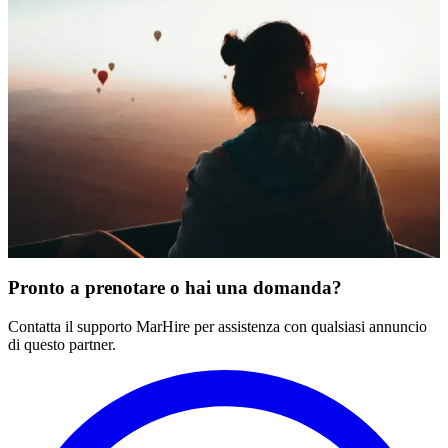
Privato + Colazione in Volo + Certificato
+
Marrakech, Marocco
Privato
Media
Cancellazione gratuita
Annuncio verificato
A partire da
A
€
450
/
persona
€
Prenota
Pronto a prenotare o hai una domanda?
Contatta il supporto MarHire per assistenza con qualsiasi annuncio
di questo partner.