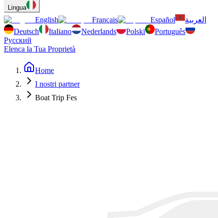
Lingua
English
Français
Español
العربية
Deutsch
Italiano
Nederlands
Polski
Português
Русский
Elenca la Tua Proprietà
Home
I nostri partner
Boat Trip Fes