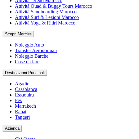
Attività Jet Ski Marocco
Attività Quad & Buggy Tours Marocco
Attività Sandboarding Marocco
Attività Surf & Lezioni Marocco
Attività Yoga & Ritiri Marocco
Scopri MarHire
Noleggio Auto
Transfer Aeroportuali
Noleggio Barche
Cose da fare
Destinazioni Principali
Agadir
Casablanca
Essaouira
Fes
Marrakech
Rabat
Tangeri
Azienda