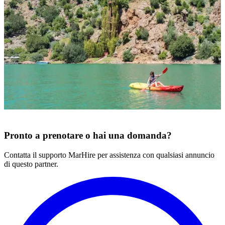
Fes, Marocco
Privato
Difficile
Cancellazione gratuita
Annuncio verificato
A partire da
A
€
20
/
persona
€
Prenota
Pronto a prenotare o hai una domanda?
Contatta il supporto MarHire per assistenza con qualsiasi annuncio
di questo partner.