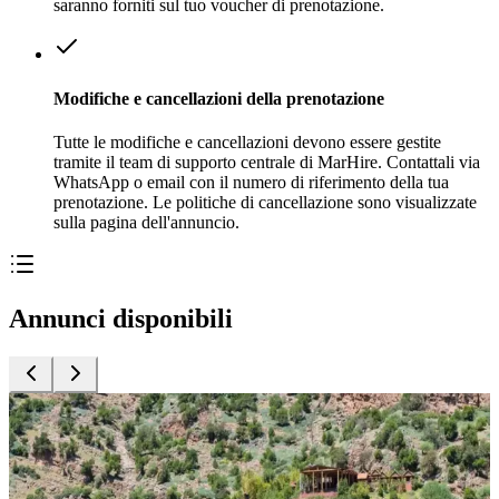
saranno forniti sul tuo voucher di prenotazione.
Modifiche e cancellazioni della prenotazione
Tutte le modifiche e cancellazioni devono essere gestite
tramite il team di supporto centrale di MarHire. Contattali via
WhatsApp o email con il numero di riferimento della tua
prenotazione. Le politiche di cancellazione sono visualizzate
sulla pagina dell'annuncio.
Annunci disponibili
Attività
A
Bin El Ouidane Kayak per 1 Ora fino a 2 Persone