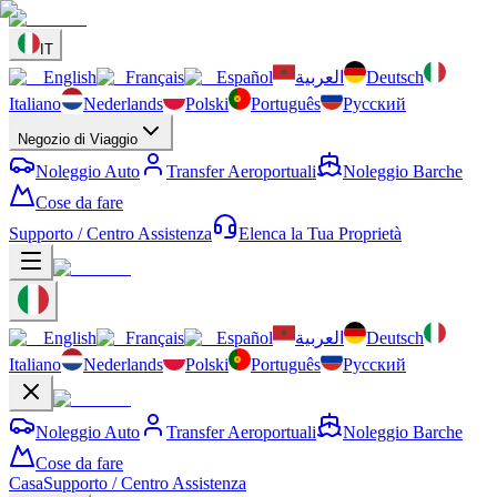
IT
English
Français
Español
العربية
Deutsch
Italiano
Nederlands
Polski
Português
Русский
Negozio di Viaggio
Noleggio Auto
Transfer Aeroportuali
Noleggio Barche
Cose da fare
Supporto / Centro Assistenza
Elenca la Tua Proprietà
English
Français
Español
العربية
Deutsch
Italiano
Nederlands
Polski
Português
Русский
Noleggio Auto
Transfer Aeroportuali
Noleggio Barche
Cose da fare
Casa
Supporto / Centro Assistenza