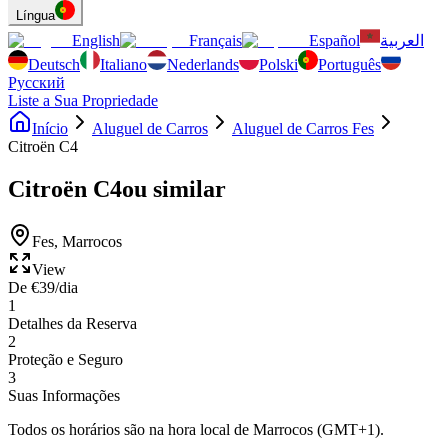
Língua
English
Français
Español
العربية
Deutsch
Italiano
Nederlands
Polski
Português
Русский
Liste a Sua Propriedade
Início
Aluguel de Carros
Aluguel de Carros Fes
Citroën C4
Citroën C4
ou similar
Fes
,
Marrocos
View
De
€
39
/dia
1
Detalhes da Reserva
2
Proteção e Seguro
3
Suas Informações
Todos os horários são na hora local de Marrocos (GMT+1).