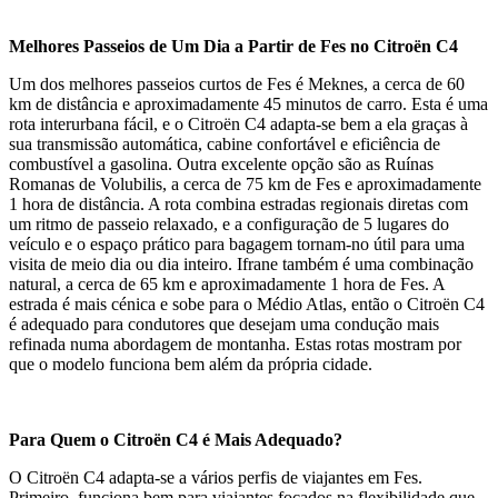
Melhores Passeios de Um Dia a Partir de Fes no Citroën C4
Um dos melhores passeios curtos de Fes é Meknes, a cerca de 60
km de distância e aproximadamente 45 minutos de carro. Esta é uma
rota interurbana fácil, e o Citroën C4 adapta-se bem a ela graças à
sua transmissão automática, cabine confortável e eficiência de
combustível a gasolina. Outra excelente opção são as Ruínas
Romanas de Volubilis, a cerca de 75 km de Fes e aproximadamente
1 hora de distância. A rota combina estradas regionais diretas com
um ritmo de passeio relaxado, e a configuração de 5 lugares do
veículo e o espaço prático para bagagem tornam-no útil para uma
visita de meio dia ou dia inteiro. Ifrane também é uma combinação
natural, a cerca de 65 km e aproximadamente 1 hora de Fes. A
estrada é mais cénica e sobe para o Médio Atlas, então o Citroën C4
é adequado para condutores que desejam uma condução mais
refinada numa abordagem de montanha. Estas rotas mostram por
que o modelo funciona bem além da própria cidade.
Para Quem o Citroën C4 é Mais Adequado?
O Citroën C4 adapta-se a vários perfis de viajantes em Fes.
Primeiro, funciona bem para viajantes focados na flexibilidade que