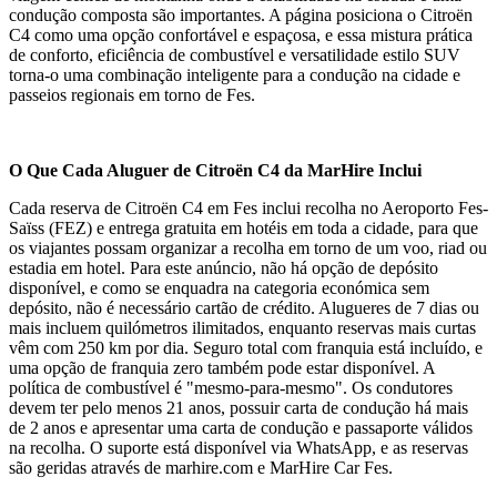
condução composta são importantes. A página posiciona o Citroën
C4 como uma opção confortável e espaçosa, e essa mistura prática
de conforto, eficiência de combustível e versatilidade estilo SUV
torna-o uma combinação inteligente para a condução na cidade e
passeios regionais em torno de Fes.
O Que Cada Aluguer de Citroën C4 da MarHire Inclui
Cada reserva de Citroën C4 em Fes inclui recolha no Aeroporto Fes-
Saïss (FEZ) e entrega gratuita em hotéis em toda a cidade, para que
os viajantes possam organizar a recolha em torno de um voo, riad ou
estadia em hotel. Para este anúncio, não há opção de depósito
disponível, e como se enquadra na categoria económica sem
depósito, não é necessário cartão de crédito. Alugueres de 7 dias ou
mais incluem quilómetros ilimitados, enquanto reservas mais curtas
vêm com 250 km por dia. Seguro total com franquia está incluído, e
uma opção de franquia zero também pode estar disponível. A
política de combustível é "mesmo-para-mesmo". Os condutores
devem ter pelo menos 21 anos, possuir carta de condução há mais
de 2 anos e apresentar uma carta de condução e passaporte válidos
na recolha. O suporte está disponível via WhatsApp, e as reservas
são geridas através de marhire.com e MarHire Car Fes.