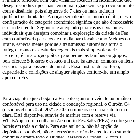
desejam conduzir por mais tempo na região sem se preocupar muito
com a distância, pois alugueres de 7 dias ou mais incluem
quilómetros ilimitados. A opção sem depósito também é útil, e esta
configuração de categoria económica significa que não é necessário
cartão de crédito. Segundo, é adequado para casais e viajantes
individuais que desejam combinar a exploração da cidade de Fes
com confortáveis passeios de um dia para locais como Meknes ou
Ifrane, especialmente porque a transmissão automática torna o
tráfego urbano e as estradas regionais mais simples de gerir.
Terceiro, é uma opção prática para pequenas famílias ou grupos,
pois oferece 5 lugares e espaço útil para bagagem, compras ou itens
essenciais para passeios de um dia. Essa mistura de conforto,
capacidade e condições de aluguer simples confere-lhe um amplo
apelo em Fes.
Para viajantes que chegam a Fes e desejam um veículo automático
confortável para uso na cidade e condução regional, o Citroën C4
(disponível em 2024, 2025 e 2026) cobre os essenciais de forma
clara. Está disponível através de marhire.com e reserva via
WhatsApp, com recolha no Aeroporto Fes-Saïss (FEZ) e entrega em
hotéis em toda a cidade. Para este anúncio, não há opção de
depósito disponível, não é necessário cartão de crédito, e o suporte
continua durante todo o aluguer. Reserve o Citroën C4 com a