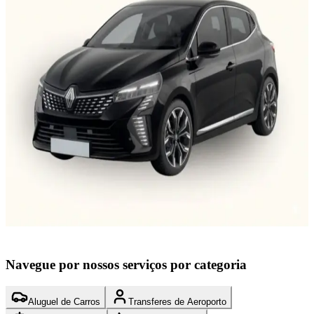
Fes, Marrocos
5 Assentos
Automático
Gasolina
Ar condicionado
Km ilimitados
Cancelamento Gratuito
Anúncio verificado
Começar a partir de
C
€
29
/
dia
€
Reservar
Navegue por nossos serviços por categoria
Aluguel de Carros
Transferes de Aeroporto