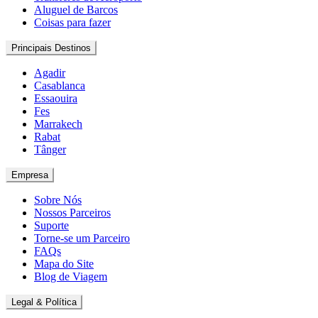
Aluguel de Barcos
Coisas para fazer
Principais Destinos
Agadir
Casablanca
Essaouira
Fes
Marrakech
Rabat
Tânger
Empresa
Sobre Nós
Nossos Parceiros
Suporte
Torne-se um Parceiro
FAQs
Mapa do Site
Blog de Viagem
Legal & Política