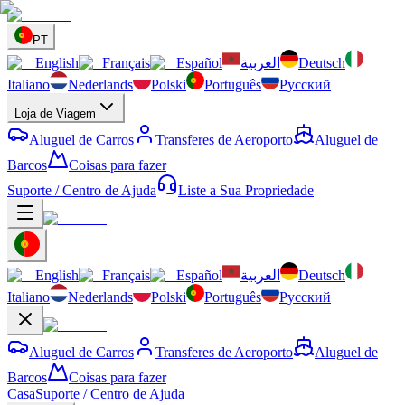
PT
English
Français
Español
العربية
Deutsch
Italiano
Nederlands
Polski
Português
Русский
Loja de Viagem
Aluguel de Carros
Transferes de Aeroporto
Aluguel de
Barcos
Coisas para fazer
Suporte / Centro de Ajuda
Liste a Sua Propriedade
English
Français
Español
العربية
Deutsch
Italiano
Nederlands
Polski
Português
Русский
Aluguel de Carros
Transferes de Aeroporto
Aluguel de
Barcos
Coisas para fazer
Casa
Suporte / Centro de Ajuda