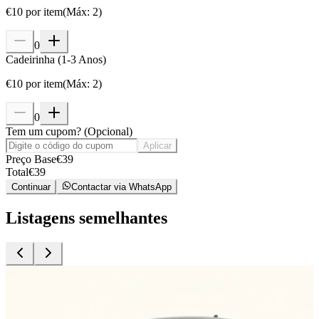
€
10
por item
(
Máx
:
2
)
0
Cadeirinha (1-3 Anos)
€
10
por item
(
Máx
:
2
)
0
Tem um cupom?
(
Opcional
)
Aplicar
Preço Base
€
39
Total
€
39
Continuar
Contactar via WhatsApp
Listagens semelhantes
Aluguel de Carros
A
Renault Clio 5 automático