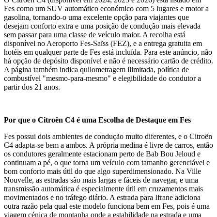
Fes como um SUV automático económico com 5 lugares e motor a
gasolina, tornando-o uma excelente opção para viajantes que
desejam conforto extra e uma posição de condução mais elevada
sem passar para uma classe de veículo maior. A recolha está
disponível no Aeroporto Fes-Saïss (FEZ), e a entrega gratuita em
hotéis em qualquer parte de Fes está incluída. Para este anúncio, não
há opção de depósito disponível e não é necessário cartão de crédito.
A página também indica quilometragem ilimitada, política de
combustível "mesmo-para-mesmo" e elegibilidade do condutor a
partir dos 21 anos.
Por que o Citroën C4 é uma Escolha de Destaque em Fes
Fes possui dois ambientes de condução muito diferentes, e o Citroën
C4 adapta-se bem a ambos. A própria medina é livre de carros, então
os condutores geralmente estacionam perto de Bab Bou Jeloud e
continuam a pé, o que torna um veículo com tamanho gerenciável e
bom conforto mais útil do que algo superdimensionado. Na Ville
Nouvelle, as estradas são mais largas e fáceis de navegar, e uma
transmissão automática é especialmente útil em cruzamentos mais
movimentados e no tráfego diário. A estrada para Ifrane adiciona
outra razão pela qual este modelo funciona bem em Fes, pois é uma
viagem cénica de montanha onde a estabilidade na estrada e uma