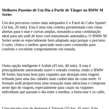
Melhores Passeios de Um Dia a Partir de Tânger no BMW M
Series
Um dos percursos curtos mais adequados é o Farol do Cabo Spartel
(14 km, 20 min). Esta é uma rota costeira pavimentada com vistas
abertas para o mar e curvas amplas, tornando-a uma combinação
ideal para um sedã de luxo com transmissão automática. O BMW M
Series sente-se especialmente bem adaptado aqui porque o percurso
é curto, cénico e melhor apreciado num carro construído para
conforto e excelente comportamento em estrada.
Outra opção inteligente é Asilah (45 km, 40 min). A rota é
principalmente autoestrada suave e estrada costeira, então o BMW
M Series funciona bem para viajantes que desejam uma viagem
refinada para uma das cidades mais conhecidas da costa norte. O
formato sedã proporciona uma sensação mais silenciosa e composta
neste tipo de viagem, especialmente para casais ou viajantes
individuais que passam o dia entre a medina, a beira-mar e os cafés.
Uma terceira rota de destaque é Tetouan (55 km, 45 min). Este