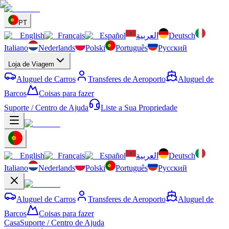
PT
English
Français
Español
العربية
Deutsch
Italiano
Nederlands
Polski
Português
Русский
Loja de Viagem
Aluguel de Carros
Transferes de Aeroporto
Aluguel de
Barcos
Coisas para fazer
Suporte / Centro de Ajuda
Liste a Sua Propriedade
English
Français
Español
العربية
Deutsch
Italiano
Nederlands
Polski
Português
Русский
Aluguel de Carros
Transferes de Aeroporto
Aluguel de
Barcos
Coisas para fazer
Casa
Suporte / Centro de Ajuda