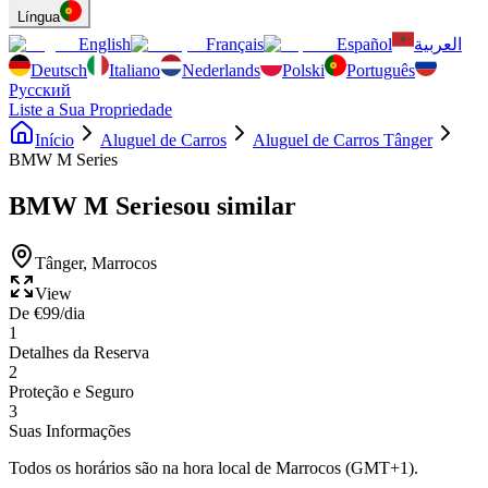
Língua
English
Français
Español
العربية
Deutsch
Italiano
Nederlands
Polski
Português
Русский
Liste a Sua Propriedade
Início
Aluguel de Carros
Aluguel de Carros Tânger
BMW M Series
BMW M Series
ou similar
Tânger
,
Marrocos
View
De
€
99
/dia
1
Detalhes da Reserva
2
Proteção e Seguro
3
Suas Informações
Todos os horários são na hora local de Marrocos (GMT+1).