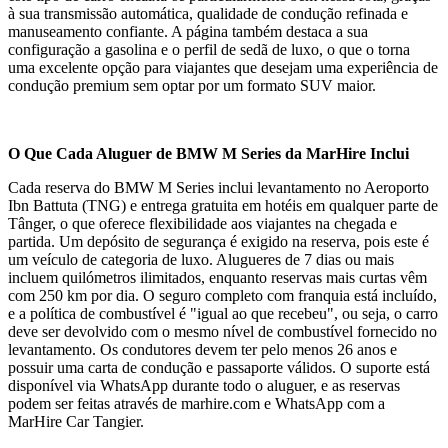
à sua transmissão automática, qualidade de condução refinada e
manuseamento confiante. A página também destaca a sua
configuração a gasolina e o perfil de sedã de luxo, o que o torna
uma excelente opção para viajantes que desejam uma experiência de
condução premium sem optar por um formato SUV maior.
O Que Cada Aluguer de BMW M Series da MarHire Inclui
Cada reserva do BMW M Series inclui levantamento no Aeroporto
Ibn Battuta (TNG) e entrega gratuita em hotéis em qualquer parte de
Tânger, o que oferece flexibilidade aos viajantes na chegada e
partida. Um depósito de segurança é exigido na reserva, pois este é
um veículo de categoria de luxo. Alugueres de 7 dias ou mais
incluem quilómetros ilimitados, enquanto reservas mais curtas vêm
com 250 km por dia. O seguro completo com franquia está incluído,
e a política de combustível é "igual ao que recebeu", ou seja, o carro
deve ser devolvido com o mesmo nível de combustível fornecido no
levantamento. Os condutores devem ter pelo menos 26 anos e
possuir uma carta de condução e passaporte válidos. O suporte está
disponível via WhatsApp durante todo o aluguer, e as reservas
podem ser feitas através de marhire.com e WhatsApp com a
MarHire Car Tangier.