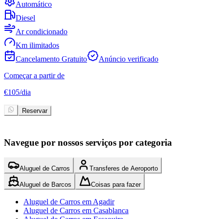
Automático
Diesel
Ar condicionado
Km ilimitados
Cancelamento Gratuito
Anúncio verificado
Começar a partir de
C
€
105
/
dia
€
Reservar
Navegue por nossos serviços por categoria
Aluguel de Carros
Transferes de Aeroporto
Aluguel de Barcos
Coisas para fazer
Aluguel de Carros em Agadir
Aluguel de Carros em Casablanca