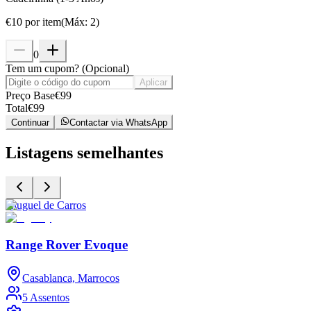
€
10
por item
(
Máx
:
2
)
0
Tem um cupom?
(
Opcional
)
Aplicar
Preço Base
€
99
Total
€
99
Continuar
Contactar via WhatsApp
Listagens semelhantes
Aluguel de Carros
A
Range Rover Evoque
Casablanca, Marrocos
5 Assentos