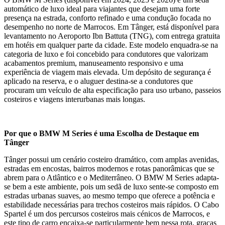
automático de luxo ideal para viajantes que desejam uma forte
presença na estrada, conforto refinado e uma condução focada no
desempenho no norte de Marrocos. Em Tânger, está disponível para
levantamento no Aeroporto Ibn Battuta (TNG), com entrega gratuita
em hotéis em qualquer parte da cidade. Este modelo enquadra-se na
categoria de luxo e foi concebido para condutores que valorizam
acabamentos premium, manuseamento responsivo e uma
experiência de viagem mais elevada. Um depósito de segurança é
aplicado na reserva, e o aluguer destina-se a condutores que
procuram um veículo de alta especificação para uso urbano, passeios
costeiros e viagens interurbanas mais longas.
Por que o BMW M Series é uma Escolha de Destaque em
Tânger
Tânger possui um cenário costeiro dramático, com amplas avenidas,
estradas em encostas, bairros modernos e rotas panorâmicas que se
abrem para o Atlântico e o Mediterrâneo. O BMW M Series adapta-
se bem a este ambiente, pois um sedã de luxo sente-se composto em
estradas urbanas suaves, ao mesmo tempo que oferece a potência e
estabilidade necessárias para trechos costeiros mais rápidos. O Cabo
Spartel é um dos percursos costeiros mais cénicos de Marrocos, e
este tipo de carro encaixa-se particularmente bem nessa rota, graças