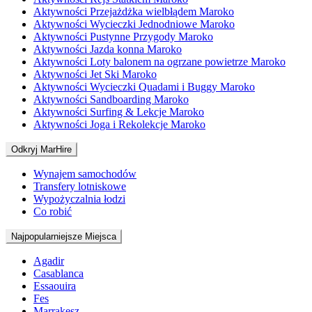
Aktywności Przejażdżka wielbłądem Maroko
Aktywności Wycieczki Jednodniowe Maroko
Aktywności Pustynne Przygody Maroko
Aktywności Jazda konna Maroko
Aktywności Loty balonem na ogrzane powietrze Maroko
Aktywności Jet Ski Maroko
Aktywności Wycieczki Quadami i Buggy Maroko
Aktywności Sandboarding Maroko
Aktywności Surfing & Lekcje Maroko
Aktywności Joga i Rekolekcje Maroko
Odkryj MarHire
Wynajem samochodów
Transfery lotniskowe
Wypożyczalnia łodzi
Co robić
Najpopularniejsze Miejsca
Agadir
Casablanca
Essaouira
Fes
Marrakesz