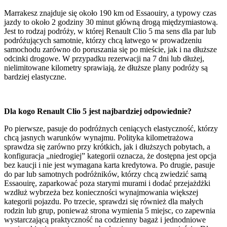
Marrakesz znajduje się około 190 km od Essaouiry, a typowy czas
jazdy to około 2 godziny 30 minut główną drogą międzymiastową.
Jest to rodzaj podróży, w której Renault Clio 5 ma sens dla par lub
podróżujących samotnie, którzy chcą łatwego w prowadzeniu
samochodu zarówno do poruszania się po mieście, jak i na dłuższe
odcinki drogowe. W przypadku rezerwacji na 7 dni lub dłużej,
nielimitowane kilometry sprawiają, że dłuższe plany podróży są
bardziej elastyczne.
Dla kogo Renault Clio 5 jest najbardziej odpowiednie?
Po pierwsze, pasuje do podróżnych ceniących elastyczność, którzy
chcą jasnych warunków wynajmu. Polityka kilometrażowa
sprawdza się zarówno przy krótkich, jak i dłuższych pobytach, a
konfiguracja „niedrogiej” kategorii oznacza, że dostępna jest opcja
bez kaucji i nie jest wymagana karta kredytowa. Po drugie, pasuje
do par lub samotnych podróżników, którzy chcą zwiedzić samą
Essaouirę, zaparkować poza starymi murami i dodać przejażdżki
wzdłuż wybrzeża bez konieczności wynajmowania większej
kategorii pojazdu. Po trzecie, sprawdzi się również dla małych
rodzin lub grup, ponieważ strona wymienia 5 miejsc, co zapewnia
wystarczającą praktyczność na codzienny bagaż i jednodniowe