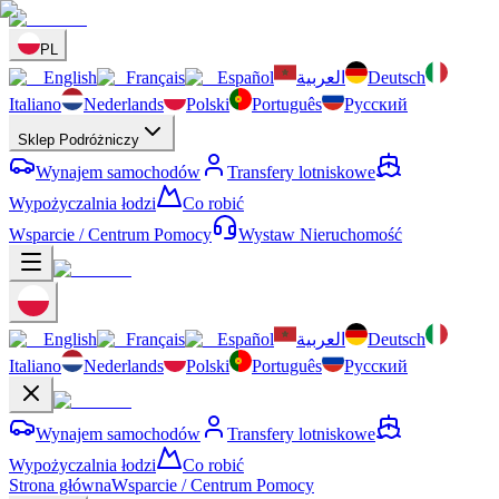
PL
English
Français
Español
العربية
Deutsch
Italiano
Nederlands
Polski
Português
Русский
Sklep Podróżniczy
Wynajem samochodów
Transfery lotniskowe
Wypożyczalnia łodzi
Co robić
Wsparcie / Centrum Pomocy
Wystaw Nieruchomość
English
Français
Español
العربية
Deutsch
Italiano
Nederlands
Polski
Português
Русский
Wynajem samochodów
Transfery lotniskowe
Wypożyczalnia łodzi
Co robić
Strona główna
Wsparcie / Centrum Pomocy