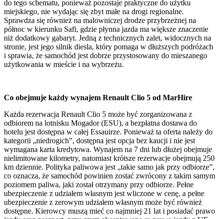
do tego schematu, ponieważ pozostaje praktyczne do użytku
miejskiego, nie wydając się zbyt małe na drogi regionalne.
Sprawdza się również na malowniczej drodze przybrzeżnej na
północ w kierunku Safi, gdzie płynna jazda ma większe znaczenie
niż dodatkowy gabaryt. Jedną z technicznych zalet, widocznych na
stronie, jest jego silnik diesla, który pomaga w dłuższych podróżach
i sprawia, że samochód jest dobrze przystosowany do mieszanego
użytkowania w mieście i na wybrzeżu.
Co obejmuje każdy wynajem Renault Clio 5 od MarHire
Każda rezerwacja Renault Clio 5 może być zorganizowana z
odbiorem na lotnisku Mogador (ESU), a bezpłatna dostawa do
hotelu jest dostępna w całej Essauirze. Ponieważ ta oferta należy do
kategorii „niedrogich”, dostępna jest opcja bez kaucji i nie jest
wymagana karta kredytowa. Wynajem na 7 dni lub dłużej obejmuje
nielimitowane kilometry, natomiast krótsze rezerwacje obejmują 250
km dziennie. Polityka paliwowa jest „takie samo jak przy odbiorze”,
co oznacza, że samochód powinien zostać zwrócony z takim samym
poziomem paliwa, jaki został otrzymany przy odbiorze. Pełne
ubezpieczenie z udziałem własnym jest wliczone w cenę, a pełne
ubezpieczenie z zerowym udziałem własnym może być również
dostępne. Kierowcy muszą mieć co najmniej 21 lat i posiadać prawo