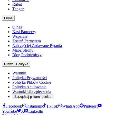
Rabat
Tanger
Firma
O nas
Nasi Partnerzy
Wsparcie
Zostań Partnerem
Najczęściej Zadawane Pytania
Mapa Strony
Blog Podróżniczy
Prawo i Polityka
Warunki
Polityka Prywatności
Polityka Plików Cookie
Polityka Anulowania
Warunki Ubezpieczenia
Zarządzaj plikami cookie
Facebook
Instagram
TikTok
WhatsApp
Pinterest
YouTube
X
LinkedIn