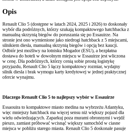
Opis
Renault Clio 5 (dostępne w latach 2024, 2025 i 2026) to doskonały
wybór dla podróżnych, którzy szukają kompaktowego hatchbacka z
manualną skrzynią biegów do poruszania się po Essauirze. Na
stronie jest ono wymienione jako niedrogi hatchback z 5 miejscami,
silnikiem diesla, manualną skrzynią biegów i opcją bez kaucji.
Odbiór jest możliwy na lotnisku Mogador (ESU), a bezpłatna
dostawa do hoteli w dowolnym miejscu w Essauirze jest wliczona
w cenę. Dla podróżnych, którzy cenią sobie prostą logistykę
przyjazdu, Renault Clio 5 łączy kompaktowy rozmiar, wydajny
silnik diesla i brak wymogu karty kredytowej w jednej praktycznej
ofercie wynajmu.
Dlaczego Renault Clio 5 to najlepszy wybór w Essauirze
Essaouira to kompaktowe miasto medina na wybrzeżu Atlantyku,
więc mniejszy hatchback ma więcej sensu niż większy pojazd dla
wielu odwiedzających. Zaparkuj poza murami obronnymi i wejdź
pieszo, zamiast próbować wcisnąć większy samochód w ciasne
miejsca w pobliżu starego miasta. Renault Clio 5 doskonale pasuje