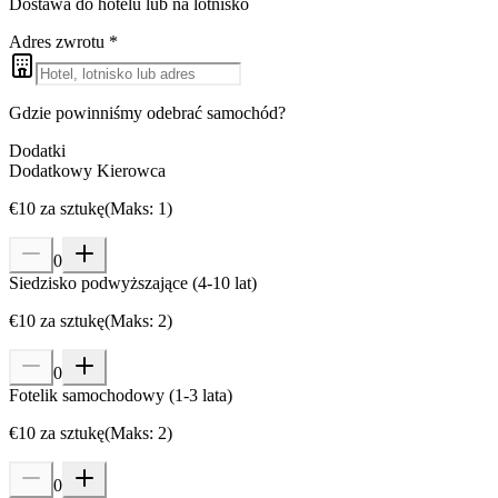
Dostawa do hotelu lub na lotnisko
Adres zwrotu
*
Gdzie powinniśmy odebrać samochód?
Dodatki
Dodatkowy Kierowca
€
10
za sztukę
(
Maks
:
1
)
0
Siedzisko podwyższające (4-10 lat)
€
10
za sztukę
(
Maks
:
2
)
0
Fotelik samochodowy (1-3 lata)
€
10
za sztukę
(
Maks
:
2
)
0