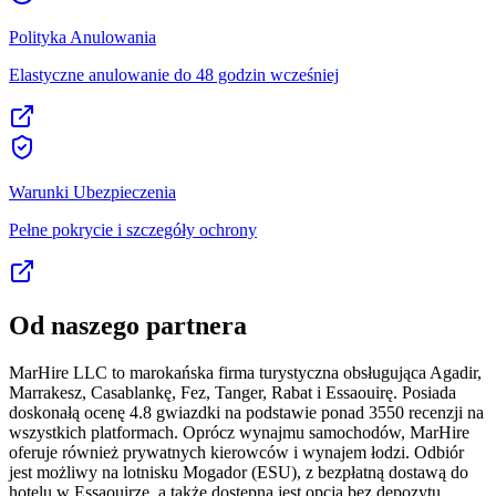
Polityka Anulowania
Elastyczne anulowanie do 48 godzin wcześniej
Warunki Ubezpieczenia
Pełne pokrycie i szczegóły ochrony
Od naszego partnera
MarHire LLC to marokańska firma turystyczna obsługująca Agadir,
Marrakesz, Casablankę, Fez, Tanger, Rabat i Essaouirę. Posiada
doskonałą ocenę 4.8 gwiazdki na podstawie ponad 3550 recenzji na
wszystkich platformach. Oprócz wynajmu samochodów, MarHire
oferuje również prywatnych kierowców i wynajem łodzi. Odbiór
jest możliwy na lotnisku Mogador (ESU), z bezpłatną dostawą do
hotelu w Essaouirze, a także dostępna jest opcja bez depozytu.