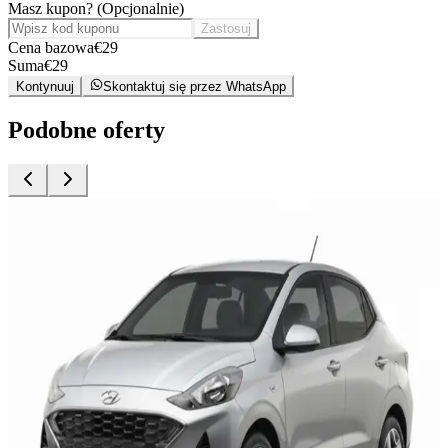
Masz kupon?
(
Opcjonalnie
)
Zastosuj
Cena bazowa
€
29
Suma
€
29
Kontynuuj
Skontaktuj się przez WhatsApp
Podobne oferty
Wynajem samochodów
Hyundai Grand i10
Essaouira, Maroko
5 Miejsca siedzące
Automatyczna
Benzyna
Klimatyzacja