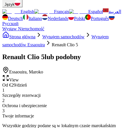
Język
English
Français
Español
العربية
Deutsch
Italiano
Nederlands
Polski
Português
Русский
Wystaw Nieruchomość
Strona główna
Wynajem samochodów
Wynajem
samochodów Essaouira
Renault Clio 5
Renault Clio 5
lub podobny
Essaouira
,
Maroko
View
Od
€
29
/dzień
1
Szczegóły rezerwacji
2
Ochrona i ubezpieczenie
3
Twoje informacje
Wszystkie godziny podane są w lokalnym czasie marokańskim