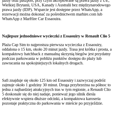
jazdy oraz paszport, przy czym akceptowane są prawa jazdy z UE,
Wielkiej Brytanii, USA, Kanady i Australii bez międzynarodowego
prawa jazdy (IDP). Wsparcie jest dostępne przez WhatsApp, a
rezerwacji można dokonać za pośrednictwem marhire.com lub
WhatsApp z MarHire Car Essaouira.
Najlepsze jednodniowe wycieczki z Essaouiry w Renault Clio 5
Plaża Cap Sim to najprostsza pierwsza wycieczka z Essaouiry,
oddalona o 15 km, około 20 minut jazdy. Trasa jest krótka i prosta, a
kompaktowy hatchback z manualną skrzynią biegów jest przydatny
podczas parkowania w pobliżu punktów dostępu do plaży lub
zawracania na spokojniejszych lokalnych drogach.
Safi znajduje się około 125 km od Essaouiry i zazwyczaj podróż
zajmuje około 1 godziny 30 minut. Droga przybrzeżna na północ to
jedna z najbardziej atrakcyjnych tras w tym regionie, a Renault Clio
5 doskonale się do niej nadaje, ponieważ jego silnik diesla
efektywnie wspiera dłuższe odcinki, a kompaktowa karoseria
pozostaje praktyczna do parkowania w mieście po przyjeździe.