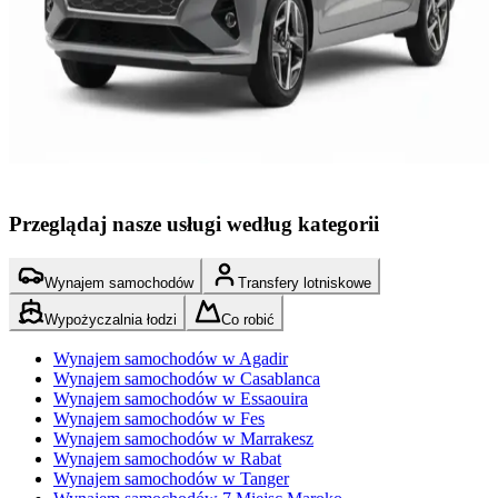
Nieograniczony kilometraż
Bezpłatne anulowanie
Zweryfikowane ogłoszenie
Zacznij od
Z
€
29
/
dzień
€
Książka
Przeglądaj nasze usługi według kategorii
Wynajem samochodów
Transfery lotniskowe
Wypożyczalnia łodzi
Co robić
Wynajem samochodów w Agadir
Wynajem samochodów w Casablanca
Wynajem samochodów w Essaouira
Wynajem samochodów w Fes
Wynajem samochodów w Marrakesz
Wynajem samochodów w Rabat
Wynajem samochodów w Tanger