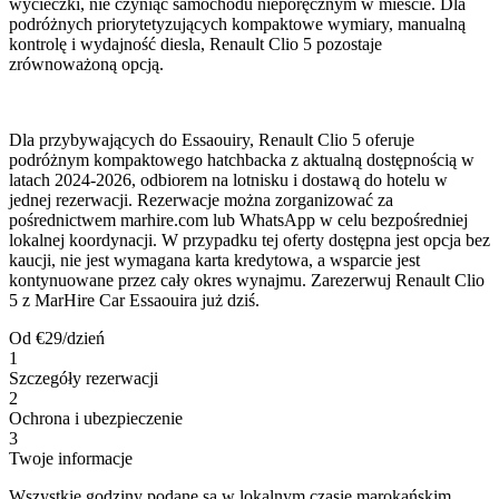
wycieczki, nie czyniąc samochodu nieporęcznym w mieście. Dla
podróżnych priorytetyzujących kompaktowe wymiary, manualną
kontrolę i wydajność diesla, Renault Clio 5 pozostaje
zrównoważoną opcją.
Dla przybywających do Essaouiry, Renault Clio 5 oferuje
podróżnym kompaktowego hatchbacka z aktualną dostępnością w
latach 2024-2026, odbiorem na lotnisku i dostawą do hotelu w
jednej rezerwacji. Rezerwacje można zorganizować za
pośrednictwem marhire.com lub WhatsApp w celu bezpośredniej
lokalnej koordynacji. W przypadku tej oferty dostępna jest opcja bez
kaucji, nie jest wymagana karta kredytowa, a wsparcie jest
kontynuowane przez cały okres wynajmu. Zarezerwuj Renault Clio
5 z MarHire Car Essaouira już dziś.
Od
€
29
/dzień
1
Szczegóły rezerwacji
2
Ochrona i ubezpieczenie
3
Twoje informacje
Wszystkie godziny podane są w lokalnym czasie marokańskim