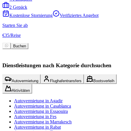
2 Gepäck
Kostenlose Stornierung
Verifiziertes Angebot
Starten Sie ab
S
€
35
/
Reise
€
Buchen
Dienstleistungen nach Kategorie durchsuchen
Autovermietung
Flughafentransfers
Bootsverleih
Aktivitäten
Autovermietung in Agadir
Autovermietung in Casablanca
Autovermietung in Essaouira
Autovermietung in Fes
Autovermietung in Marrakesch
Autovermietung in Rabat