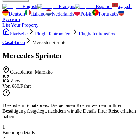
English
Français
Español
العربية
Deutsch
Italiano
Nederlands
Polski
Português
Русский
List Your Property
Startseite
Flughafentransfers
Flughafentransfers
Casablanca
Mercedes Sprinter
Mercedes Sprinter
Casablanca
,
Marokko
View
Von
€
60
/Fahrt
Dies ist ein Schätzpreis. Die genauen Kosten werden in Ihrer
Bestätigung festgelegt, nachdem wir alle Details Ihrer Reise erhalten
haben.
1
Buchungsdetails
2