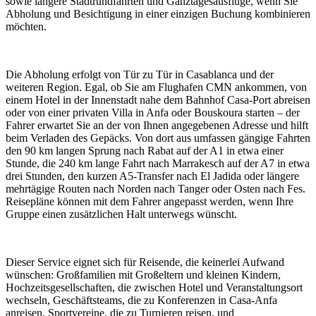
sowie längere Stadtrundfahrten und Ganztagesausflüge, wenn Sie
Abholung und Besichtigung in einer einzigen Buchung kombinieren
möchten.
Die Abholung erfolgt von Tür zu Tür in Casablanca und der
weiteren Region. Egal, ob Sie am Flughafen CMN ankommen, von
einem Hotel in der Innenstadt nahe dem Bahnhof Casa-Port abreisen
oder von einer privaten Villa in Anfa oder Bouskoura starten – der
Fahrer erwartet Sie an der von Ihnen angegebenen Adresse und hilft
beim Verladen des Gepäcks. Von dort aus umfassen gängige Fahrten
den 90 km langen Sprung nach Rabat auf der A1 in etwa einer
Stunde, die 240 km lange Fahrt nach Marrakesch auf der A7 in etwa
drei Stunden, den kurzen A5-Transfer nach El Jadida oder längere
mehrtägige Routen nach Norden nach Tanger oder Osten nach Fes.
Reisepläne können mit dem Fahrer angepasst werden, wenn Ihre
Gruppe einen zusätzlichen Halt unterwegs wünscht.
Dieser Service eignet sich für Reisende, die keinerlei Aufwand
wünschen: Großfamilien mit Großeltern und kleinen Kindern,
Hochzeitsgesellschaften, die zwischen Hotel und Veranstaltungsort
wechseln, Geschäftsteams, die zu Konferenzen in Casa-Anfa
anreisen, Sportvereine, die zu Turnieren reisen, und