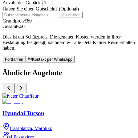
Anzahl des Gepäcks
Haben Sie einen Gutschein?
(
Optional
)
Anwenden
Grundpreis
€
60
Gesamt
€
60
Dies ist ein Schätzpreis. Die genauen Kosten werden in Ihrer
Bestätigung festgelegt, nachdem wir alle Details Ihrer Reise erhalten
haben.
Fortfahren
Kontakt per WhatsApp
Ähnliche Angebote
Privater Chauffeur
P
Hyundai Tucson
Casablanca, Marokko
4 Passagiere