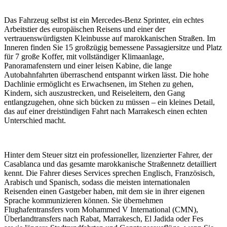
Das Fahrzeug selbst ist ein Mercedes-Benz Sprinter, ein echtes
Arbeitstier des europäischen Reisens und einer der
vertrauenswürdigsten Kleinbusse auf marokkanischen Straßen. Im
Inneren finden Sie 15 großzügig bemessene Passagiersitze und Platz
für 7 große Koffer, mit vollständiger Klimaanlage,
Panoramafenstern und einer leisen Kabine, die lange
Autobahnfahrten überraschend entspannt wirken lässt. Die hohe
Dachlinie ermöglicht es Erwachsenen, im Stehen zu gehen,
Kindern, sich auszustrecken, und Reiseleitern, den Gang
entlangzugehen, ohne sich bücken zu müssen – ein kleines Detail,
das auf einer dreistündigen Fahrt nach Marrakesch einen echten
Unterschied macht.
Hinter dem Steuer sitzt ein professioneller, lizenzierter Fahrer, der
Casablanca und das gesamte marokkanische Straßennetz detailliert
kennt. Die Fahrer dieses Services sprechen Englisch, Französisch,
Arabisch und Spanisch, sodass die meisten internationalen
Reisenden einen Gastgeber haben, mit dem sie in ihrer eigenen
Sprache kommunizieren können. Sie übernehmen
Flughafentransfers vom Mohammed V International (CMN),
Überlandtransfers nach Rabat, Marrakesch, El Jadida oder Fes