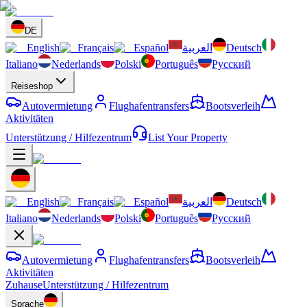
DE
English
Français
Español
العربية
Deutsch
Italiano
Nederlands
Polski
Português
Русский
Reiseshop
Autovermietung
Flughafentransfers
Bootsverleih
Aktivitäten
Unterstützung / Hilfezentrum
List Your Property
English
Français
Español
العربية
Deutsch
Italiano
Nederlands
Polski
Português
Русский
Autovermietung
Flughafentransfers
Bootsverleih
Aktivitäten
Zuhause
Unterstützung / Hilfezentrum
Sprache