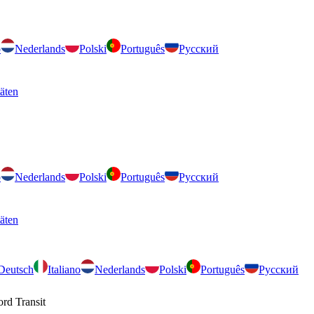
o
Nederlands
Polski
Português
Русский
täten
o
Nederlands
Polski
Português
Русский
täten
Deutsch
Italiano
Nederlands
Polski
Português
Русский
ord Transit