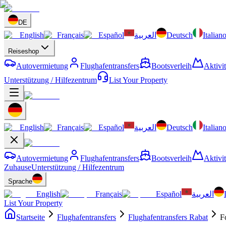
DE
English
Français
Español
العربية
Deutsch
Italian
Reiseshop
Autovermietung
Flughafentransfers
Bootsverleih
Aktivi
Unterstützung / Hilfezentrum
List Your Property
English
Français
Español
العربية
Deutsch
Italian
Autovermietung
Flughafentransfers
Bootsverleih
Aktivi
Zuhause
Unterstützung / Hilfezentrum
Sprache
English
Français
Español
العربية
List Your Property
Startseite
Flughafentransfers
Flughafentransfers Rabat
F