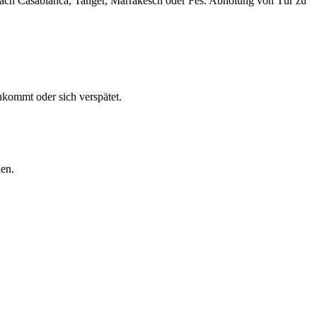
e nach Casablanca, Tanger, Marrakesch oder Fes. Abholung von Tür zu
nkommt oder sich verspätet.
en.