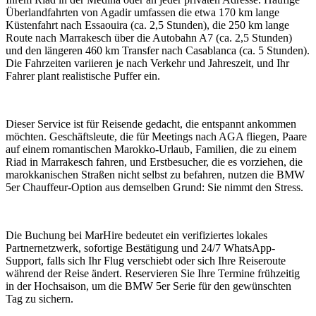
Überlandfahrten von Agadir umfassen die etwa 170 km lange
Küstenfahrt nach Essaouira (ca. 2,5 Stunden), die 250 km lange
Route nach Marrakesch über die Autobahn A7 (ca. 2,5 Stunden)
und den längeren 460 km Transfer nach Casablanca (ca. 5 Stunden).
Die Fahrzeiten variieren je nach Verkehr und Jahreszeit, und Ihr
Fahrer plant realistische Puffer ein.
Dieser Service ist für Reisende gedacht, die entspannt ankommen
möchten. Geschäftsleute, die für Meetings nach AGA fliegen, Paare
auf einem romantischen Marokko-Urlaub, Familien, die zu einem
Riad in Marrakesch fahren, und Erstbesucher, die es vorziehen, die
marokkanischen Straßen nicht selbst zu befahren, nutzen die BMW
5er Chauffeur-Option aus demselben Grund: Sie nimmt den Stress.
Die Buchung bei MarHire bedeutet ein verifiziertes lokales
Partnernetzwerk, sofortige Bestätigung und 24/7 WhatsApp-
Support, falls sich Ihr Flug verschiebt oder sich Ihre Reiseroute
während der Reise ändert. Reservieren Sie Ihre Termine frühzeitig
in der Hochsaison, um die BMW 5er Serie für den gewünschten
Tag zu sichern.