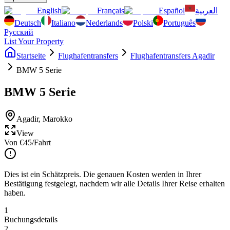
English
Français
Español
العربية
Deutsch
Italiano
Nederlands
Polski
Português
Русский
List Your Property
Startseite
Flughafentransfers
Flughafentransfers Agadir
BMW 5 Serie
BMW 5 Serie
Agadir
,
Marokko
View
Von
€
45
/Fahrt
Dies ist ein Schätzpreis. Die genauen Kosten werden in Ihrer
Bestätigung festgelegt, nachdem wir alle Details Ihrer Reise erhalten
haben.
1
Buchungsdetails
2