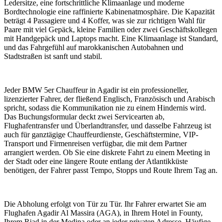
Ledersitze, eine fortschrittliche Klimaanlage und moderne
Bordtechnologie eine raffinierte Kabinenatmosphäre. Die Kapazität
beträgt 4 Passagiere und 4 Koffer, was sie zur richtigen Wahl für
Paare mit viel Gepäck, kleine Familien oder zwei Geschäftskollegen
mit Handgepäck und Laptops macht. Eine Klimaanlage ist Standard,
und das Fahrgefühl auf marokkanischen Autobahnen und
Stadtstraßen ist sanft und stabil.
Jeder BMW 5er Chauffeur in Agadir ist ein professioneller,
lizenzierter Fahrer, der fließend Englisch, Französisch und Arabisch
spricht, sodass die Kommunikation nie zu einem Hindernis wird.
Das Buchungsformular deckt zwei Servicearten ab,
Flughafentransfer und Überlandtransfer, und dasselbe Fahrzeug ist
auch für ganztägige Chauffeurdienste, Geschäftstermine, VIP-
Transport und Firmenreisen verfügbar, die mit dem Partner
arrangiert werden. Ob Sie eine diskrete Fahrt zu einem Meeting in
der Stadt oder eine längere Route entlang der Atlantikküste
benötigen, der Fahrer passt Tempo, Stopps und Route Ihrem Tag an.
Die Abholung erfolgt von Tür zu Tür. Ihr Fahrer erwartet Sie am
Flughafen Agadir Al Massira (AGA), in Ihrem Hotel in Founty,
Ihrem Riad in der Medina oder an jeder privaten Adresse. Häufige