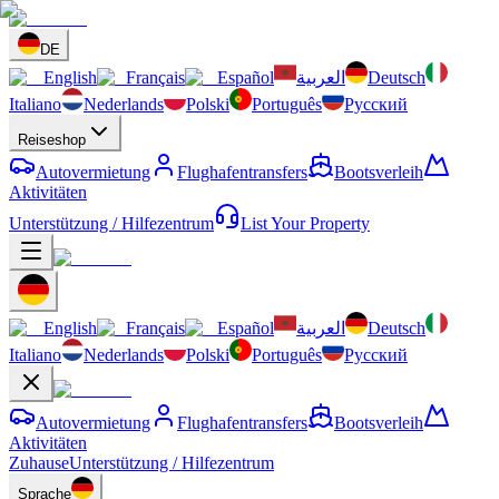
DE
English
Français
Español
العربية
Deutsch
Italiano
Nederlands
Polski
Português
Русский
Reiseshop
Autovermietung
Flughafentransfers
Bootsverleih
Aktivitäten
Unterstützung / Hilfezentrum
List Your Property
English
Français
Español
العربية
Deutsch
Italiano
Nederlands
Polski
Português
Русский
Autovermietung
Flughafentransfers
Bootsverleih
Aktivitäten
Zuhause
Unterstützung / Hilfezentrum
Sprache