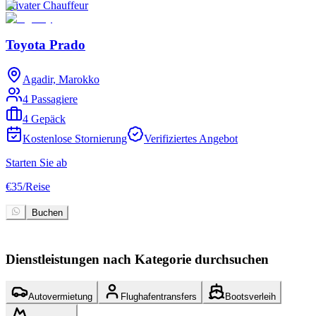
Privater Chauffeur
P
Toyota Prado
Agadir, Marokko
4 Passagiere
4 Gepäck
Kostenlose Stornierung
Verifiziertes Angebot
Starten Sie ab
S
€
35
/
Reise
€
Buchen
Dienstleistungen nach Kategorie durchsuchen
Autovermietung
Flughafentransfers
Bootsverleih