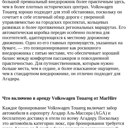
большой премиальный внедорожник более практичным здесь,
чем в более плотных исторических центрах. Volkswagen
Touareg хорошо подходит для этой обстановки, поскольку он
сочетает в себе отличный обзор дороги с уверенной
управляемостью на городских проспектах, кольцевых
развязках и более протяженных региональных маршрутах. Его
автоматическая коробка передач особенно полезна для
посетителей, адаптирующихся к местному дорожному
движению. Одно из его главных преимуществ, указанных на
бумаге, — это позиционирование как роскошного
внедорожника с пятью местами, что обеспечивает хороший
баланс между комфортом пассажиров и повседневной
практичностью. Для путешественников, которым нужно
больше места, чем в седане, и более изысканное ощущение,
чем в стандартном внедорожнике, он отлично подходит для
Агадира.
Что включено в аренду Volkswagen Touareg от MarHire
Каждое бронирование Volkswagen Touareg включает забор
автомобиля в аэропорту Агадир Аль-Массира (AGA) и
бесплатную доставку в отели по всему Агадиру. Поскольку
это автомобиль категории люкс, при бронировании требуется