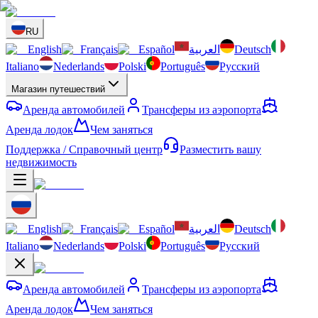
RU
English
Français
Español
العربية
Deutsch
Italiano
Nederlands
Polski
Português
Русский
Магазин путешествий
Аренда автомобилей
Трансферы из аэропорта
Аренда лодок
Чем заняться
Поддержка / Справочный центр
Разместить вашу
недвижимость
English
Français
Español
العربية
Deutsch
Italiano
Nederlands
Polski
Português
Русский
Аренда автомобилей
Трансферы из аэропорта
Аренда лодок
Чем заняться