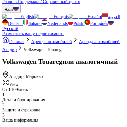
Главная
Поддержка / Справочный центр
Язык
English
Français
Español
العربية
Deutsch
Italiano
Nederlands
Polski
Português
Русский
Разместить вашу недвижимость
Главная
Аренда автомобилей
Аренда автомобилей
Агадир
Volkswagen Touareg
Volkswagen Touareg
или аналогичный
Агадир
,
Марокко
View
От
€
109
/день
1
Детали бронирования
2
Защита и страховка
3
Ваша информация