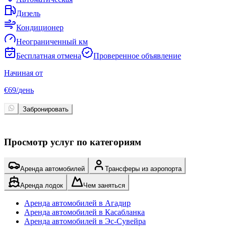
Дизель
Кондиционер
Неограниченный км
Бесплатная отмена
Проверенное объявление
Начиная от
Н
€
69
/
день
€
Забронировать
Просмотр услуг по категориям
Аренда автомобилей
Трансферы из аэропорта
Аренда лодок
Чем заняться
Аренда автомобилей в Агадир
Аренда автомобилей в Касабланка
Аренда автомобилей в Эс-Сувейра