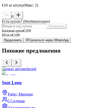
€
10
за штуку
(
Макс
:
2
)
0
Есть купон?
(
Необязательно
)
Применить
Базовая цена
€
109
Итого
€
109
Продолжить
Связаться через WhatsApp
Похожие предложения
Прокат автомобилей
П
Seat Leon
Рабат, Марокко
5 Сиденья
Автоматическая