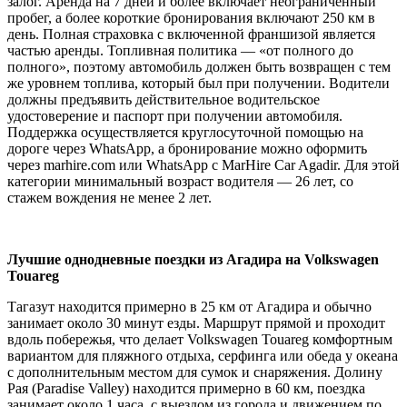
залог. Аренда на 7 дней и более включает неограниченный
пробег, а более короткие бронирования включают 250 км в
день. Полная страховка с включенной франшизой является
частью аренды. Топливная политика — «от полного до
полного», поэтому автомобиль должен быть возвращен с тем
же уровнем топлива, который был при получении. Водители
должны предъявить действительное водительское
удостоверение и паспорт при получении автомобиля.
Поддержка осуществляется круглосуточной помощью на
дороге через WhatsApp, а бронирование можно оформить
через marhire.com или WhatsApp с MarHire Car Agadir. Для этой
категории минимальный возраст водителя — 26 лет, со
стажем вождения не менее 2 лет.
Лучшие однодневные поездки из Агадира на Volkswagen
Touareg
Тагазут находится примерно в 25 км от Агадира и обычно
занимает около 30 минут езды. Маршрут прямой и проходит
вдоль побережья, что делает Volkswagen Touareg комфортным
вариантом для пляжного отдыха, серфинга или обеда у океана
с дополнительным местом для сумок и снаряжения. Долину
Рая (Paradise Valley) находится примерно в 60 км, поездка
занимает около 1 часа, с выездом из города и движением по