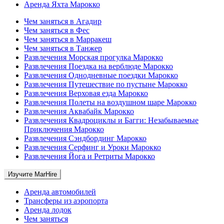
Аренда Яхта Марокко
Чем заняться в Агадир
Чем заняться в Фес
Чем заняться в Марракеш
Чем заняться в Танжер
Развлечения Морская прогулка Марокко
Развлечения Поездка на верблюде Марокко
Развлечения Однодневные поездки Марокко
Развлечения Путешествие по пустыне Марокко
Развлечения Верховая езда Марокко
Развлечения Полеты на воздушном шаре Марокко
Развлечения Аквабайк Марокко
Развлечения Квадроциклы и Багги: Незабываемые
Приключения Марокко
Развлечения Сэндбординг Марокко
Развлечения Серфинг и Уроки Марокко
Развлечения Йога и Ретриты Марокко
Изучите MarHire
Аренда автомобилей
Трансферы из аэропорта
Аренда лодок
Чем заняться