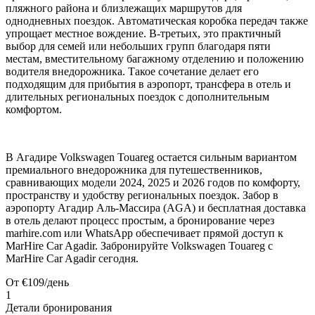
пляжного района и близлежащих маршрутов для
однодневных поездок. Автоматическая коробка передач также
упрощает местное вождение. В-третьих, это практичный
выбор для семей или небольших групп благодаря пяти
местам, вместительному багажному отделению и положению
водителя внедорожника. Такое сочетание делает его
подходящим для прибытия в аэропорт, трансфера в отель и
длительных региональных поездок с дополнительным
комфортом.
В Агадире Volkswagen Touareg остается сильным вариантом
премиального внедорожника для путешественников,
сравнивающих модели 2024, 2025 и 2026 годов по комфорту,
пространству и удобству региональных поездок. Забор в
аэропорту Агадир Аль-Массира (AGA) и бесплатная доставка
в отель делают процесс простым, а бронирование через
marhire.com или WhatsApp обеспечивает прямой доступ к
MarHire Car Agadir. Забронируйте Volkswagen Touareg с
MarHire Car Agadir сегодня.
От
€
109
/день
1
Детали бронирования