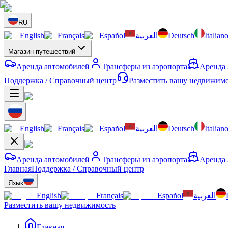
RU
English
Français
Español
العربية
Deutsch
Italian
Магазин путешествий
Аренда автомобилей
Трансферы из аэропорта
Аренда 
Поддержка / Справочный центр
Разместить вашу недвижим
English
Français
Español
العربية
Deutsch
Italian
Аренда автомобилей
Трансферы из аэропорта
Аренда 
Главная
Поддержка / Справочный центр
Язык
English
Français
Español
العربية
Разместить вашу недвижимость
Главная