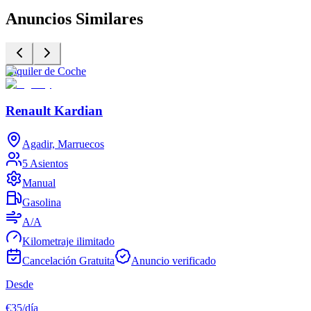
Anuncios Similares
Alquiler de Coche
A
Renault Kardian
Agadir, Marruecos
5 Asientos
Manual
Gasolina
A/A
Kilometraje ilimitado
Cancelación Gratuita
Anuncio verificado
Desde
D
€
35
/
día