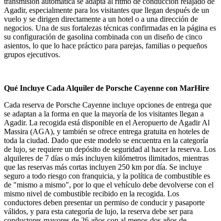
transmisión automática se adapta al ritmo de conducción relajado de
Agadir, especialmente para los visitantes que llegan después de un
vuelo y se dirigen directamente a un hotel o a una dirección de
negocios. Una de sus fortalezas técnicas confirmadas en la página es
su configuración de gasolina combinada con un diseño de cinco
asientos, lo que lo hace práctico para parejas, familias o pequeños
grupos ejecutivos.
Qué Incluye Cada Alquiler de Porsche Cayenne con MarHire
Cada reserva de Porsche Cayenne incluye opciones de entrega que
se adaptan a la forma en que la mayoría de los visitantes llegan a
Agadir. La recogida está disponible en el Aeropuerto de Agadir Al
Massira (AGA), y también se ofrece entrega gratuita en hoteles de
toda la ciudad. Dado que este modelo se encuentra en la categoría
de lujo, se requiere un depósito de seguridad al hacer la reserva. Los
alquileres de 7 días o más incluyen kilómetros ilimitados, mientras
que las reservas más cortas incluyen 250 km por día. Se incluye
seguro a todo riesgo con franquicia, y la política de combustible es
de "mismo a mismo", por lo que el vehículo debe devolverse con el
mismo nivel de combustible recibido en la recogida. Los
conductores deben presentar un permiso de conducir y pasaporte
válidos, y para esta categoría de lujo, la reserva debe ser para
conductores mayores de 26 años con al menos dos años de