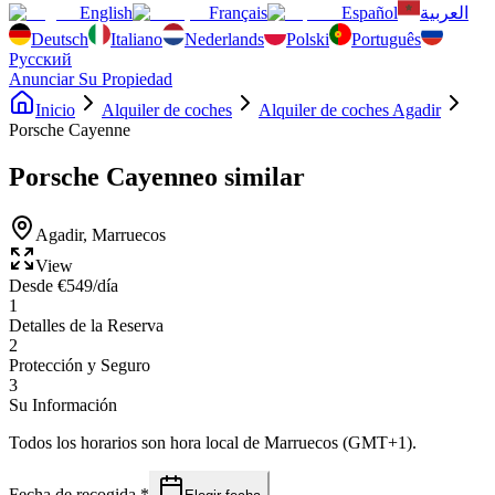
English
Français
Español
العربية
Deutsch
Italiano
Nederlands
Polski
Português
Русский
Anunciar Su Propiedad
Inicio
Alquiler de coches
Alquiler de coches Agadir
Porsche Cayenne
Porsche Cayenne
o similar
Agadir
,
Marruecos
View
Desde
€
549
/día
1
Detalles de la Reserva
2
Protección y Seguro
3
Su Información
Todos los horarios son hora local de Marruecos (GMT+1).
Fecha de recogida
*