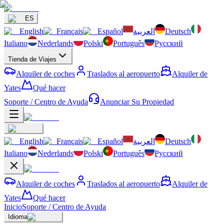
ES
English
Français
Español
العربية
Deutsch
Italiano
Nederlands
Polski
Português
Русский
Tienda de Viajes
Alquiler de coches
Traslados al aeropuerto
Alquiler de
Yates
Qué hacer
Soporte / Centro de Ayuda
Anunciar Su Propiedad
English
Français
Español
العربية
Deutsch
Italiano
Nederlands
Polski
Português
Русский
Alquiler de coches
Traslados al aeropuerto
Alquiler de
Yates
Qué hacer
Inicio
Soporte / Centro de Ayuda
Idioma