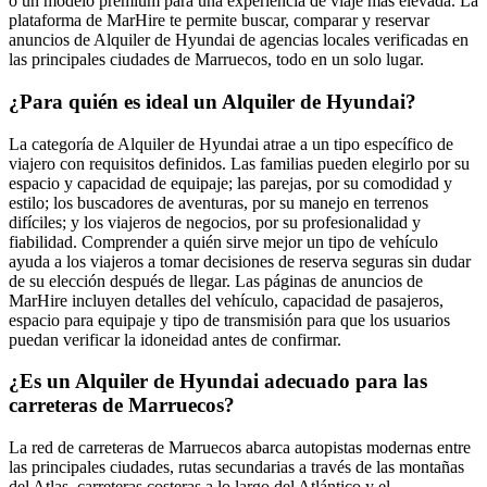
o un modelo premium para una experiencia de viaje más elevada. La
plataforma de MarHire te permite buscar, comparar y reservar
anuncios de Alquiler de Hyundai de agencias locales verificadas en
las principales ciudades de Marruecos, todo en un solo lugar.
¿Para quién es ideal un Alquiler de Hyundai?
La categoría de Alquiler de Hyundai atrae a un tipo específico de
viajero con requisitos definidos. Las familias pueden elegirlo por su
espacio y capacidad de equipaje; las parejas, por su comodidad y
estilo; los buscadores de aventuras, por su manejo en terrenos
difíciles; y los viajeros de negocios, por su profesionalidad y
fiabilidad. Comprender a quién sirve mejor un tipo de vehículo
ayuda a los viajeros a tomar decisiones de reserva seguras sin dudar
de su elección después de llegar. Las páginas de anuncios de
MarHire incluyen detalles del vehículo, capacidad de pasajeros,
espacio para equipaje y tipo de transmisión para que los usuarios
puedan verificar la idoneidad antes de confirmar.
¿Es un Alquiler de Hyundai adecuado para las
carreteras de Marruecos?
La red de carreteras de Marruecos abarca autopistas modernas entre
las principales ciudades, rutas secundarias a través de las montañas
del Atlas, carreteras costeras a lo largo del Atlántico y el