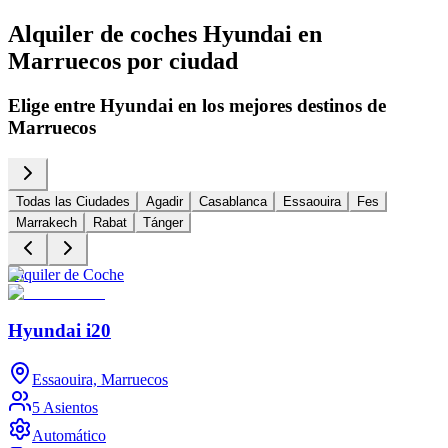
Alquiler de coches Hyundai en
Marruecos por ciudad
Elige entre Hyundai en los mejores destinos de
Marruecos
Todas las Ciudades
Agadir
Casablanca
Essaouira
Fes
Marrakech
Rabat
Tánger
Alquiler de Coche
A
Hyundai i20
Essaouira, Marruecos
5 Asientos
Automático