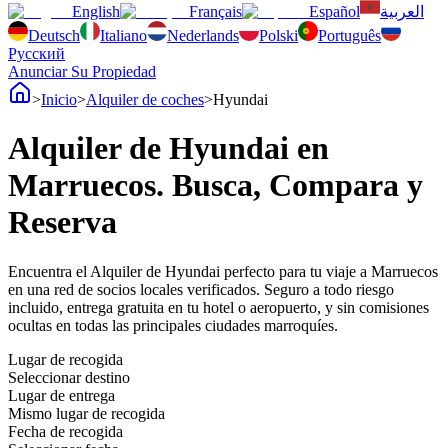
English
Français
Español
العربية
Deutsch
Italiano
Nederlands
Polski
Português
Русский
Anunciar Su Propiedad
>
Inicio
>
Alquiler de coches
>
Hyundai
Alquiler de Hyundai en
Marruecos. Busca, Compara y
Reserva
Encuentra el Alquiler de Hyundai perfecto para tu viaje a Marruecos
en una red de socios locales verificados. Seguro a todo riesgo
incluido, entrega gratuita en tu hotel o aeropuerto, y sin comisiones
ocultas en todas las principales ciudades marroquíes.
Lugar de recogida
Seleccionar destino
Lugar de entrega
Mismo lugar de recogida
Fecha de recogida