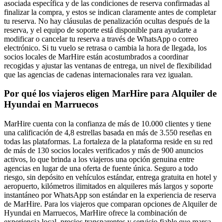
asociada específica y de las condiciones de reserva confirmadas al
finalizar la compra, y estos se indican claramente antes de completar
tu reserva. No hay cláusulas de penalización ocultas después de la
reserva, y el equipo de soporte está disponible para ayudarte a
modificar o cancelar tu reserva a través de WhatsApp o correo
electrónico. Si tu vuelo se retrasa o cambia la hora de llegada, los
socios locales de MarHire están acostumbrados a coordinar
recogidas y ajustar las ventanas de entrega, un nivel de flexibilidad
que las agencias de cadenas internacionales rara vez igualan.
Por qué los viajeros eligen MarHire para Alquiler de
Hyundai en Marruecos
MarHire cuenta con la confianza de más de 10.000 clientes y tiene
una calificación de 4,8 estrellas basada en más de 3.550 reseñas en
todas las plataformas. La fortaleza de la plataforma reside en su red
de más de 130 socios locales verificados y más de 900 anuncios
activos, lo que brinda a los viajeros una opción genuina entre
agencias en lugar de una oferta de fuente única. Seguro a todo
riesgo, sin depósito en vehículos estándar, entrega gratuita en hotel y
aeropuerto, kilómetros ilimitados en alquileres más largos y soporte
instantáneo por WhatsApp son estándar en la experiencia de reserva
de MarHire. Para los viajeros que comparan opciones de Alquiler de
Hyundai en Marruecos, MarHire ofrece la combinación de
experiencia local, precios transparentes y servicio fiable que marca