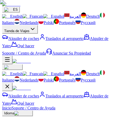
ES
English
Français
Español
العربية
Deutsch
Italiano
Nederlands
Polski
Português
Русский
Tienda de Viajes
Alquiler de coches
Traslados al aeropuerto
Alquiler de
Yates
Qué hacer
Soporte / Centro de Ayuda
Anunciar Su Propiedad
English
Français
Español
العربية
Deutsch
Italiano
Nederlands
Polski
Português
Русский
Alquiler de coches
Traslados al aeropuerto
Alquiler de
Yates
Qué hacer
Inicio
Soporte / Centro de Ayuda
Idioma