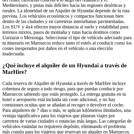
Mediterráneo, y pistas más difíciles hacia las regiones desérticas y
rurales. La idoneidad de un Alquiler de Hyundai depende de tu ruta
prevista. Los vehículos económicos y compactos funcionan bien
dentro de las ciudades y en carreteras interurbanas pavimentadas.
Los SUV y 4x4 ofrecen mayor distancia al suelo y estabilidad para
terrenos mixtos, pasos de montaña y rutas hacia destinos como
Uarzazat o Merzouga. Seleccionar el tipo de vehículo adecuado para
tu itinerario en Marruecos reduce tanto el estrés al conducir como los
costes inesperados por daños en el vehículo o una elección
inadecuada.
¿Qué incluye el alquiler de un Hyundai a través de
MarHire?
Cada reserva de Alquiler de Hyundai a través de MarHire incluye
cobertura de seguro a todo riesgo, para que puedas conducir por
Marruecos sabiendo que estás protegido. La entrega gratuita en tu
hotel o aeropuerto está incluida sin coste adicional, y no hay
comisiones ocultas que se añadan al recoger o devolver el coche.
Para alquileres de 7 días o más, se aplican kilómetros ilimitados, una
ventaja significativa para los viajeros que planean viajes por
carretera de varias ciudades o estancias más largas. Las categorías de
vehículos estándar no requieren depósito, eliminando el problema
más común para los viajeros que reservan un alquiler en Marruecos.