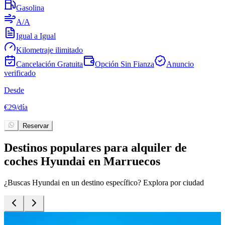
Gasolina
A/A
Igual a Igual
Kilometraje ilimitado
Cancelación Gratuita
Opción Sin Fianza
Anuncio
verificado
D
Desde
€
€
29
/
día
Reservar
Destinos populares para alquiler de
coches Hyundai en Marruecos
¿Buscas Hyundai en un destino específico? Explora por ciudad