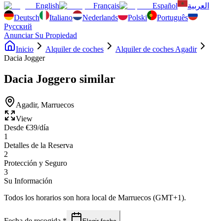
English
Français
Español
العربية
Deutsch
Italiano
Nederlands
Polski
Português
Русский
Anunciar Su Propiedad
Inicio
Alquiler de coches
Alquiler de coches Agadir
Dacia Jogger
Dacia Jogger
o similar
Agadir
,
Marruecos
View
Desde
€
39
/día
1
Detalles de la Reserva
2
Protección y Seguro
3
Su Información
Todos los horarios son hora local de Marruecos (GMT+1).
Fecha de recogida
*