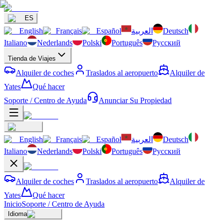
ES
English
Français
Español
العربية
Deutsch
Italiano
Nederlands
Polski
Português
Русский
Tienda de Viajes
Alquiler de coches
Traslados al aeropuerto
Alquiler de
Yates
Qué hacer
Soporte / Centro de Ayuda
Anunciar Su Propiedad
English
Français
Español
العربية
Deutsch
Italiano
Nederlands
Polski
Português
Русский
Alquiler de coches
Traslados al aeropuerto
Alquiler de
Yates
Qué hacer
Inicio
Soporte / Centro de Ayuda
Idioma