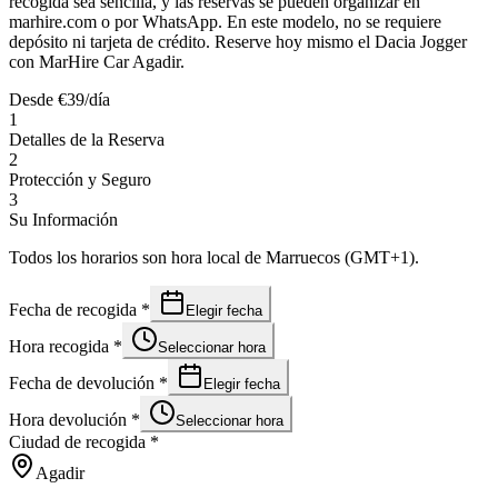
recogida sea sencilla, y las reservas se pueden organizar en
marhire.com o por WhatsApp. En este modelo, no se requiere
depósito ni tarjeta de crédito. Reserve hoy mismo el Dacia Jogger
con MarHire Car Agadir.
Desde
€
39
/día
1
Detalles de la Reserva
2
Protección y Seguro
3
Su Información
Todos los horarios son hora local de Marruecos (GMT+1).
Fecha de recogida
*
Elegir fecha
Hora recogida
*
Seleccionar hora
Fecha de devolución
*
Elegir fecha
Hora devolución
*
Seleccionar hora
Ciudad de recogida
*
Agadir