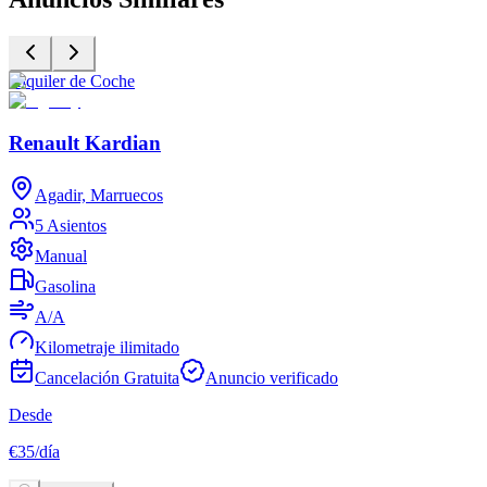
Alquiler de Coche
A
Renault Kardian
Agadir, Marruecos
5 Asientos
Manual
Gasolina
A/A
Kilometraje ilimitado
Cancelación Gratuita
Anuncio verificado
Desde
D
€
35
/
día
€