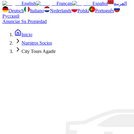
English
Français
Español
العربية
Deutsch
Italiano
Nederlands
Polski
Português
Русский
Anunciar Su Propiedad
Inicio
Nuestros Socios
City Tours Agadir