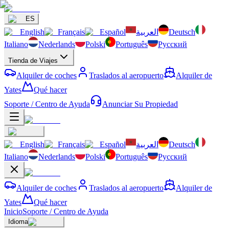
ES
English
Français
Español
العربية
Deutsch
Italiano
Nederlands
Polski
Português
Русский
Tienda de Viajes
Alquiler de coches
Traslados al aeropuerto
Alquiler de
Yates
Qué hacer
Soporte / Centro de Ayuda
Anunciar Su Propiedad
English
Français
Español
العربية
Deutsch
Italiano
Nederlands
Polski
Português
Русский
Alquiler de coches
Traslados al aeropuerto
Alquiler de
Yates
Qué hacer
Inicio
Soporte / Centro de Ayuda
Idioma